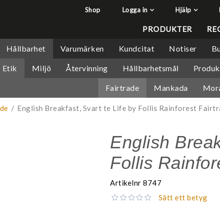
Shop
Logga in
Hjälp
har lagts i din varukorg
Q&A - Vanliga frågor
PRODUKTER
RE
Så handlar du
Hållbarhet
Varumärken
Kundcitat
Notiser
Bu
Söktips
Etik
Miljö
Återvinning
Hållbarhetsmål
Produk
Mitt konto
Fairtrade
Mankada
Mor
Leverans & returer
Betalning
ade
/
English Breakfast, Svart te Life by Follis Rainforest Fairt
Säkerhet & Cookies
English Breakf
Follis Rainfo
Artikelnr
8747
Sätt ett betyg