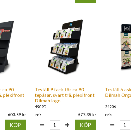
r ca 90
Teställ 9 fack för ca 90
Teställ 6 ask
ä, plexifront
tepåsar, svart trä, plexifront,
Dilmah Org
Dilmah logo
4909D
24206
603.59
577.35
Pris
Pris
KÖP
KÖP