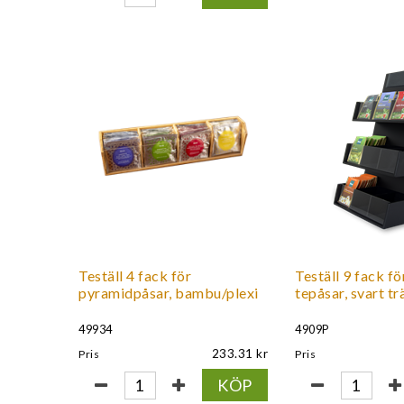
Teställ 4 fack för
Teställ 9 fack fö
pyramidpåsar, bambu/plexi
tepåsar, svart tr
49934
4909P
233.31
Pris
Pris
KÖP