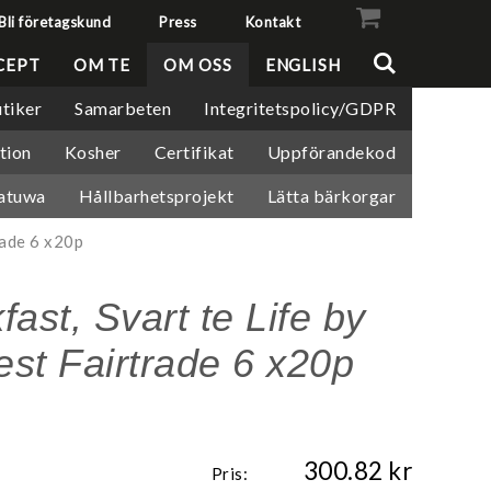
Bli företagskund
Press
Kontakt
VISA VARUKORGEN
TILL KASSAN
CEPT
OM TE
OM OSS
ENGLISH
tiker
Samarbeten
Integritetspolicy/GDPR
tion
Kosher
Certifikat
Uppförandekod
atuwa
Hållbarhetsprojekt
Lätta bärkorgar
rade 6 x20p
ast, Svart te Life by
rest Fairtrade 6 x20p
300.82
Pris: