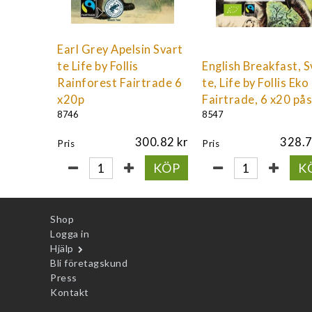
Earl Grey Apelsin Svart
te Life by Follis
English Breakfast, S
Rainforest Fairtrade 6
te, Life by Follis Eko
x20p
Fairtrade, 6 x20 på
8746
8547
300.82
328.
Pris
Pris
KÖP
K
Shop
Logga in
Hjälp
Bli företagskund
Press
Kontakt