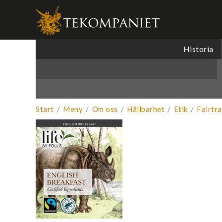
Produkten 
Historia
Start
/
Meny
/
Om oss
/
Hållbarhet
/
Etik
/
Fairtr