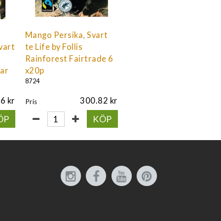
Mango Persika, Svart
vart
te Life by Follis
Rainforest Fairtrade 6
sar
x20p
8724
76
300.82
Pris
ÖP
KÖP