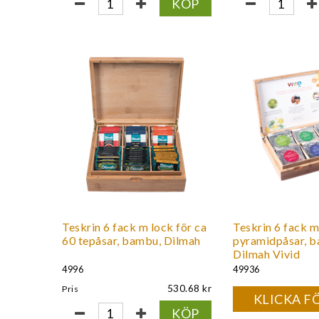
KÖP
Teskrin 6 fack m lock för ca
Teskrin 6 fack m
60 tepåsar, bambu, Dilmah
pyramidpåsar, 
Dilmah Vivid
4996
49936
530.68
Pris
KLICKA FÖ
KÖP