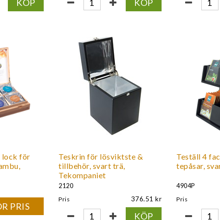
KÖP
KÖP
 lock för
Teskrin för lösviktste &
Teställ 4 fa
bambu,
tillbehör, svart trä,
tepåsar, svar
Tekompaniet
2120
4904P
376.51
Pris
Pris
R PRIS
KÖP