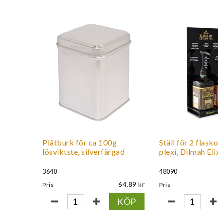
Plåtburk för ca 100g
Ställ för 2 flasko
lösviktste, silverfärgad
plexi, Dilmah Eli
3640
48090
64.89
Pris
Pris
KÖP