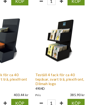
KÖP
KÖP
ck för ca 40
Teställ 4 fack för ca 40
t trä, plexifront
tepåsar, svart trä, plexifront,
Dilmah logo
4904D
403.44
385.90
Pris
KÖP
KÖP