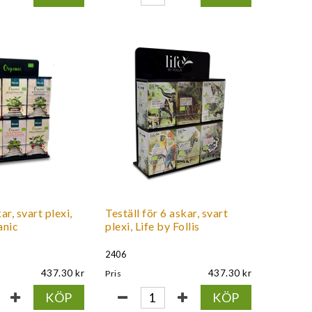
ar, svart plexi,
Teställ för 6 askar, svart
anic
plexi, Life by Follis
2406
437.30
437.30
Pris
KÖP
KÖP