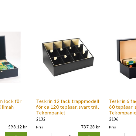
m lock för
Teskrin 12 fack trappmodell
Teskrin 6 fa
Dilmah
för ca 120 tepåsar, svart trä,
60 tepåsar, s
Tekompaniet
Tekompanie
2132
2106
598.12
737.28
Pris
Pris