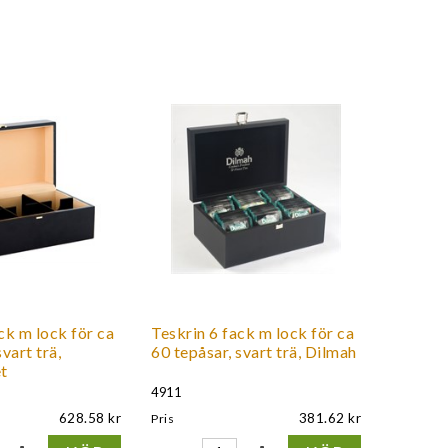
ck m lock för ca
Teskrin 6 fack m lock för ca
vart trä,
60 tepåsar, svart trä, Dilmah
t
4911
628.58
381.62
Pris