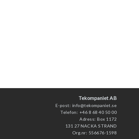
Tekompaniet AB
E-post:
info@tekompaniet.se
Telefon:
+46 8 68 40 50 00
Adress:
Box 1172
131 27 NACKA STRAND
Org.nr:
556676-1598