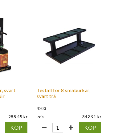
r, svart
Teställ för 8 småburkar,
xir
svart trä
4203
288.45
342.91
Pris
KÖP
KÖP