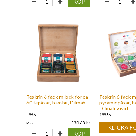
KÖP
Teskrin 6 fack m lock för ca
Teskrin 6 fack m
60 tepåsar, bambu, Dilmah
pyramidpåsar, 
Dilmah Vivid
4996
49936
530.68
Pris
KLICKA FÖ
KÖP