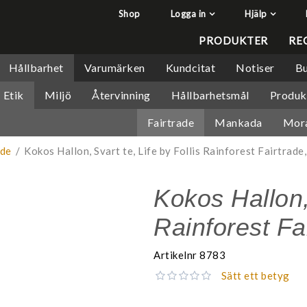
Shop
Logga in
Hjälp
har lagts i din varukorg
Q&A - Vanliga frågor
PRODUKTER
RE
Så handlar du
Hållbarhet
Varumärken
Kundcitat
Notiser
Bu
Söktips
Etik
Miljö
Återvinning
Hållbarhetsmål
Produk
Mitt konto
Fairtrade
Mankada
Mor
Leverans & returer
Betalning
ade
/
Kokos Hallon, Svart te, Life by Follis Rainforest Fairtrade
Säkerhet & Cookies
Kokos Hallon, 
Rainforest Fa
Artikelnr
8783
Sätt ett betyg