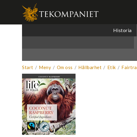
Produkten 
Historia
Start
/
Meny
/
Om oss
/
Hållbarhet
/
Etik
/
Fairtr