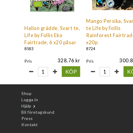
Mango Persika, Sva
Hallon grädde, Svart te,
te Life by Follis
Life by Follis Eko
Rainforest Fairtrad
Fairtrade, 6 x20 påsar
x20p
8583
8724
328.76
300.
Pris
Pris
KÖP
K
Shop
Logga in
Hjälp
Bli företagskund
Press
Kontakt