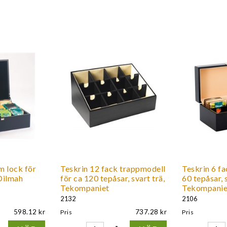
m lock för
Teskrin 12 fack trappmodell
Teskrin 6 fa
Dilmah
för ca 120 tepåsar, svart trä,
60 tepåsar, s
Tekompaniet
Tekompanie
2132
2106
598.12
737.28
Pris
Pris