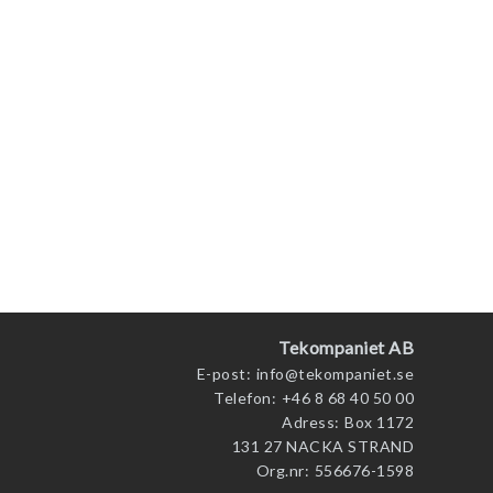
Tekompaniet AB
E-post:
info@tekompaniet.se
Telefon:
+46 8 68 40 50 00
Adress:
Box 1172
131 27 NACKA STRAND
Org.nr:
556676-1598