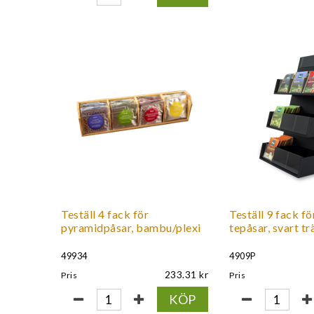
Teställ 4 fack för
Teställ 9 fack fö
pyramidpåsar, bambu/plexi
tepåsar, svart tr
49934
4909P
233.31
Pris
Pris
KÖP