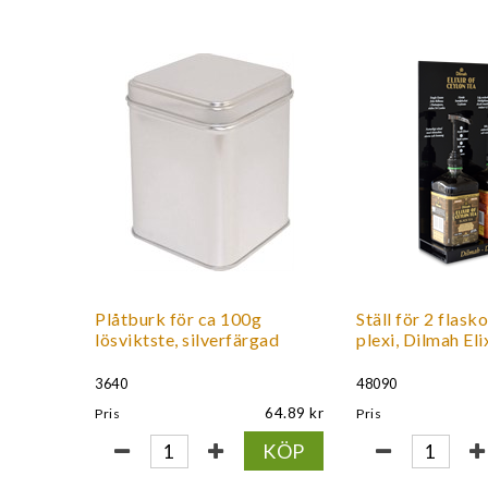
Plåtburk för ca 100g
Ställ för 2 flasko
lösviktste, silverfärgad
plexi, Dilmah Eli
3640
48090
64.89
Pris
Pris
KÖP