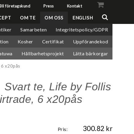
Bli företagskund
Press
Kontakt
VISA VARUKORGEN
TILL KASSAN
CEPT
OM TE
OM OSS
ENGLISH
tiker
Samarbeten
Integritetspolicy/GDPR
tion
Kosher
Certifikat
Uppförandekod
atuwa
Hållbarhetsprojekt
Lätta bärkorgar
, 6 x20pås
Svart te, Life by Follis
irtrade, 6 x20pås
300.82
Pris: