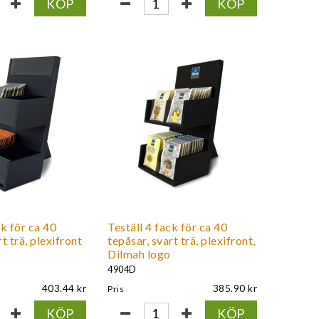
KÖP
KÖP
ck för ca 40
Teställ 4 fack för ca 40
t trä, plexifront
tepåsar, svart trä, plexifront,
Dilmah logo
4904D
403.44
385.90
Pris
KÖP
KÖP