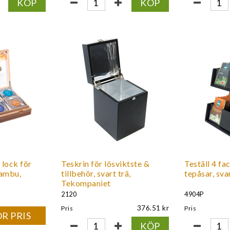
KÖP
KÖP
 lock för
Teskrin för lösviktste &
Teställ 4 fa
bambu,
tillbehör, svart trä,
tepåsar, svar
Tekompaniet
2120
4904P
376.51
Pris
Pris
R PRIS
KÖP