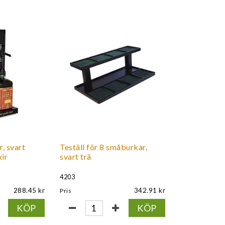
r, svart
Teställ för 8 småburkar,
xir
svart trä
4203
288.45
342.91
Pris
KÖP
KÖP