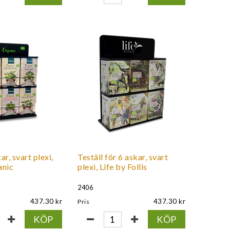
ar, svart plexi,
Teställ för 6 askar, svart
anic
plexi, Life by Follis
2406
437.30
437.30
Pris
KÖP
KÖP