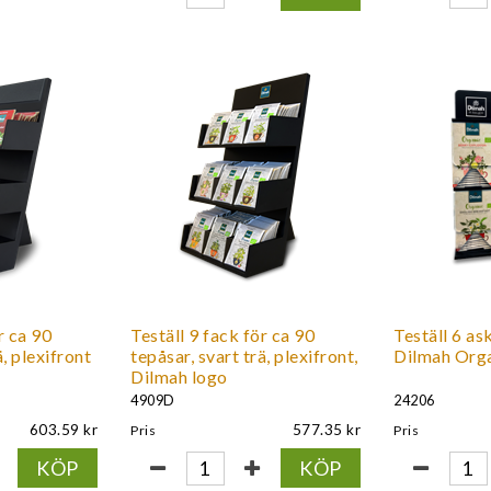
r ca 90
Teställ 9 fack för ca 90
Teställ 6 ask
ä, plexifront
tepåsar, svart trä, plexifront,
Dilmah Org
Dilmah logo
4909D
24206
603.59
577.35
Pris
Pris
KÖP
KÖP