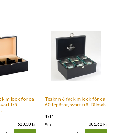
ck m lock för ca
Teskrin 6 fack m lock för ca
vart trä,
60 tepåsar, svart trä, Dilmah
t
4911
628.58
381.62
Pris