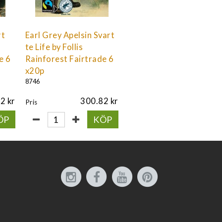
rt
Earl Grey Apelsin Svart
te Life by Follis
e 6
Rainforest Fairtrade 6
x20p
8746
82
300.82
Pris
ÖP
KÖP