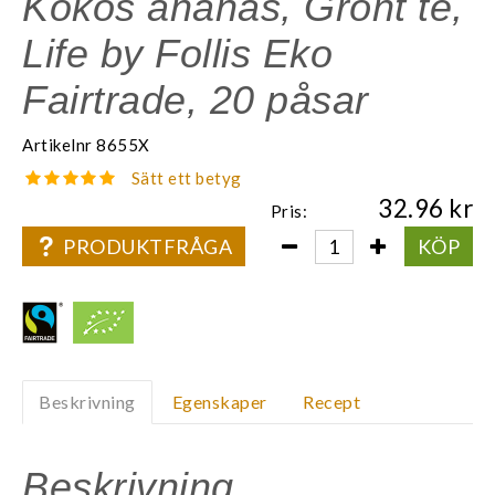
Kokos ananas, Grönt te,
Life by Follis Eko
Fairtrade, 20 påsar
Artikelnr
8655X
Sätt ett betyg
32.96
Pris:
PRODUKTFRÅGA
KÖP
Beskrivning
Egenskaper
Recept
Beskrivning