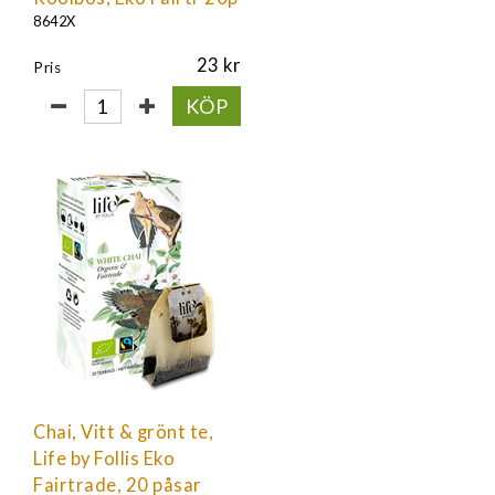
8642X
23
Pris
KÖP
Chai, Vitt & grönt te,
Life by Follis Eko
Fairtrade, 20 påsar