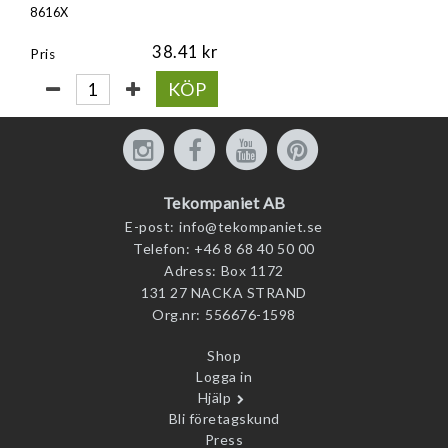
8616X
38.41
Pris
KÖP
Tekompaniet AB
E-post:
info@tekompaniet.se
Telefon:
+46 8 68 40 50 00
Adress:
Box 1172
131 27 NACKA STRAND
Org.nr:
556676-1598
Shop
Logga in
Hjälp
Bli företagskund
Press