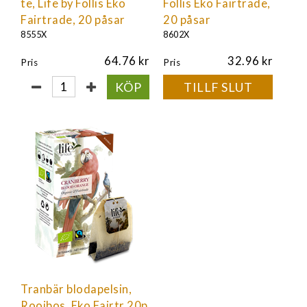
te, Life by Follis Eko
Follis Eko Fairtrade,
Fairtrade, 20 påsar
20 påsar
8555X
8602X
64.76
32.96
Pris
Pris
KÖP
TILLF SLUT
Tranbär blodapelsin,
Rooibos, Eko Fairtr 20p