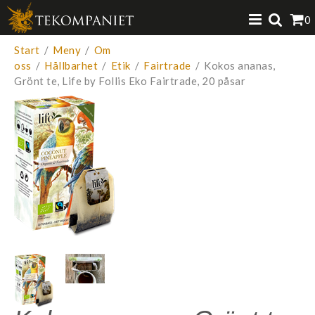
Produkten har lagts i din varukorg
0
VISA VARUKORGEN
TILL KASSAN
Start
/
Meny
/
Om
oss
/
Hållbarhet
/
Etik
/
Fairtrade
/
Kokos ananas,
Grönt te, Life by Follis Eko Fairtrade, 20 påsar