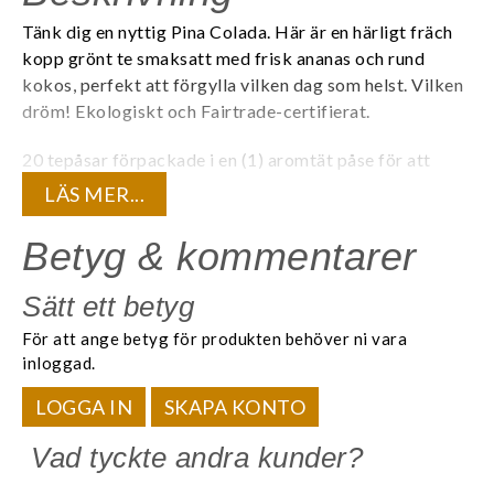
Tänk dig en nyttig Pina Colada. Här är en härligt fräch
kopp grönt te smaksatt med frisk ananas och rund
kokos, perfekt att förgylla vilken dag som helst. Vilken
dröm!
Ekologiskt och Fairtrade-certifierat.
20 tepåsar förpackade i en (1) aromtät påse för att
bevara teets kvalité och den unika aromen. 20
LÄS MER...
tepåsar/ask.
Betyg & kommentarer
Innehåll:
Ekologiskt grönt te, naturlig kokos- och ananasarom,
Sätt ett betyg
ekologiska kokosbitar, ekologiska ananasbitar.
För att ange betyg för produkten behöver ni vara
Är du registrerad företagskund? Logga in för att se dina
inloggad.
kundunika priser.
LOGGA IN
SKAPA KONTO
Vad tyckte andra kunder?