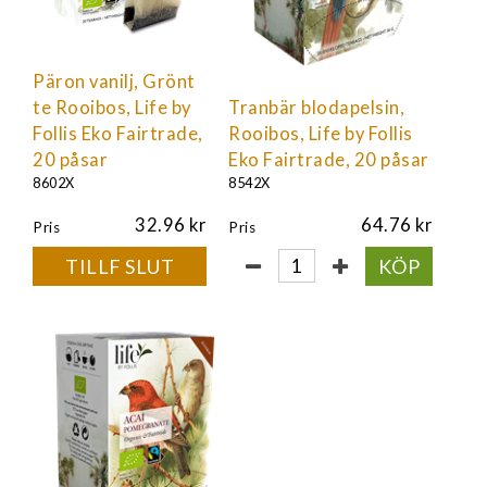
Päron vanilj, Grönt
te Rooibos, Life by
Tranbär blodapelsin,
Follis Eko Fairtrade,
Rooibos, Life by Follis
20 påsar
Eko Fairtrade, 20 påsar
8602X
8542X
32.96
64.76
Pris
Pris
TILLF SLUT
KÖP