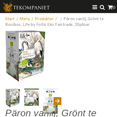
Produkten har lagts i din varukorg
0
VISA VARUKORGEN
TILL KASSAN
Start
/
Meny
/
Produkter
/
/
Päron vanilj, Grönt te
Rooibos, Life by Follis Eko Fairtrade, 20påsar
Päron vanilj, Grönt te