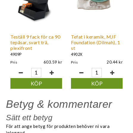
Teställ 9 fack för ca 90
Tefat i keramik, MJF
tepåsar, svart trä,
Foundation (Dilmah), 1
plexifront
st
4909P
4902X
603.59
20.44
Pris
Pris
KÖP
KÖP
Betyg & kommentarer
Sätt ett betyg
För att ange betyg för produkten behöver ni vara
inloggad.