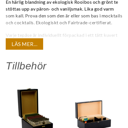
En härlig blandning av ekologisk Rooibos och grönt te
stöttas upp av päron- och vaniljsmak. Lika god varm
som kall. Prova den som den är eller som bas i mocktails
och cocktails.
Ekologiskt och Fairtrade-certifierat.
Varje tepåse är individuellt förpackad i ett tätt kuvert
för att bevara teets kvalité och den unika
LÄS MER...
aromen. 20 tepåsar/ask.
Innehåll:
Tillbehör
Eko grönt te, eko rooibos, naturlig päron- och
vaniljarom.
Är du registrerad företagskund? Logga in för att se dina
kundunika priser.