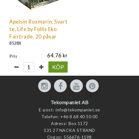
Apelsin Rosmarin, Svart
te, Life by Follis Eko
Fairtrade, 20 påsar
8528X
64.76
Pris
KÖP
Tekompaniet AB
E-post:
info@tekompaniet.se
Telefon:
+46 8 68 40 50 00
Adress:
Box 1172
131 27 NACKA STRAND
Org.nr:
556676-1598