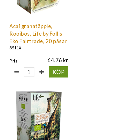
Acai granatäpple,
Rooibos, Life by Follis
Eko Fairtrade, 20 påsar
8511X
64.76
Pris
KÖP