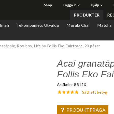
Shop
Logga in
Hjälp
har lagts i din varukorg
Q&A - Vanliga frågor
PRODUKTER
RE
Så handlar du
ilmah
Tekompaniets Utvalda
Masala Chai
Matcha
Söktips
Mitt konto
Leverans & returer
natäpple, Rooibos, Life by Follis Eko Fairtrade, 20 påsar
Betalning
Acai granatäp
Säkerhet & Cookies
Follis Eko Fa
Artikelnr
8511X
Sätt ett betyg
PRODUKTFRÅGA