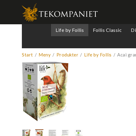
Produkten 
Life by Follis
Follis Classic
D
Start
/
Meny
/
Produkter
/
Life by Follis
/
Acai gra