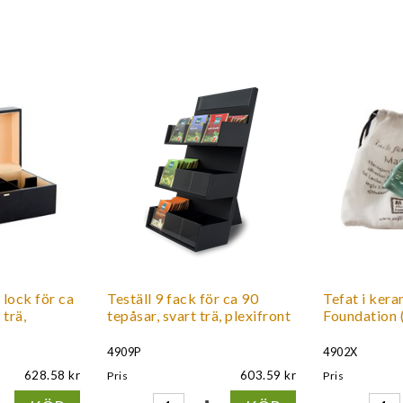
 lock för ca
Teställ 9 fack för ca 90
Tefat i ker
 trä,
tepåsar, svart trä, plexifront
Foundation (
4909P
4902X
628.58
603.59
Pris
Pris