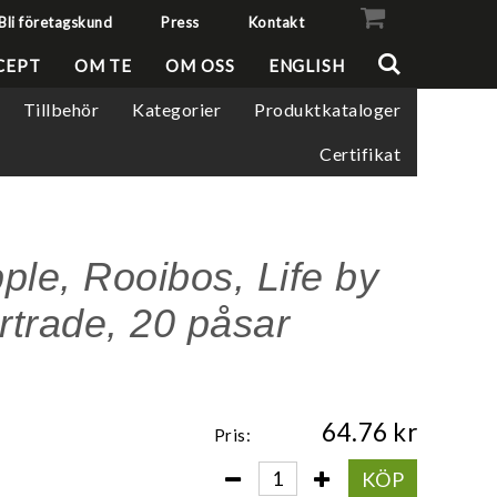
Bli företagskund
Press
Kontakt
VISA VARUKORGEN
TILL KASSAN
CEPT
OM TE
OM OSS
ENGLISH
Tillbehör
Kategorier
Produktkataloger
Certifikat
ple, Rooibos, Life by
irtrade, 20 påsar
64.76
Pris:
KÖP