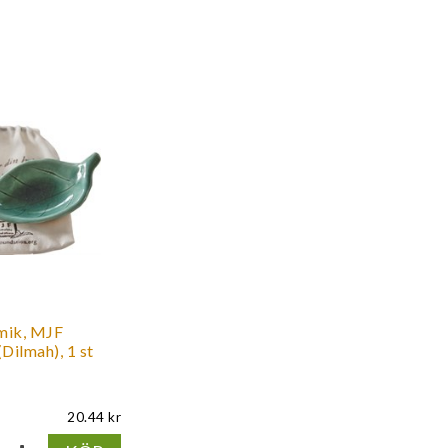
amik, MJF
Dilmah), 1 st
20.44