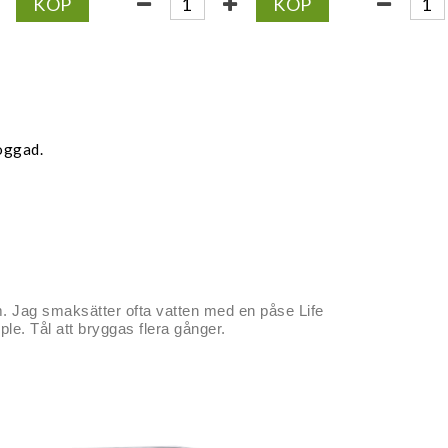
KÖP
KÖP
oggad.
m. Jag smaksätter ofta vatten med en påse Life
ple. Tål att bryggas flera gånger.