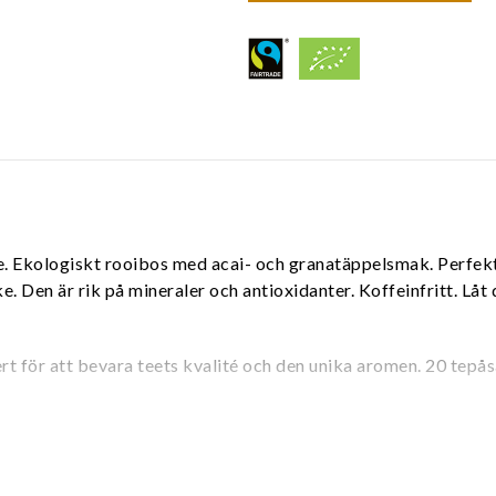
e. Ekologiskt rooibos med acai- och granatäppelsmak. Perfekt 
ke. Den är rik på mineraler och antioxidanter. Koffeinfritt. Lå
ert för att bevara teets kvalité och den unika aromen. 20 tepås
pplearom.
dina kundunika priser.