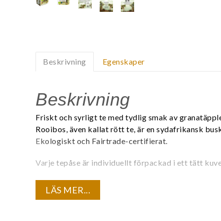
Beskrivning
Egenskaper
Beskrivning
Friskt och syrligt te med tydlig smak av granatäppl
Rooibos, även kallat rött te, är en sydafrikansk bus
Ekologiskt och Fairtrade-certifierat.
Varje tepåse är individuellt förpackad i ett tätt kuv
Innehåll
LÄS MER...
Ekologisk rooibos, eko hibiskus, acai- och granatä
Är du registrerad företagskund? Logga in för att se 