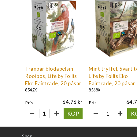
Tranbär blodapelsin,
Mint tryffel, Svart t
Rooibos, Life by Follis
Life by Follis Eko
Eko Fairtrade, 20 påsar
Fairtrade, 20 påsar
8542X
8568X
64.76
64.
Pris
Pris
KÖP
K
Shop