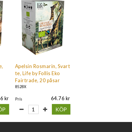
e,
Apelsin Rosmarin, Svart
te, Life by Follis Eko
Fairtrade, 20 påsar
8528X
76
64.76
Pris
ÖP
KÖP