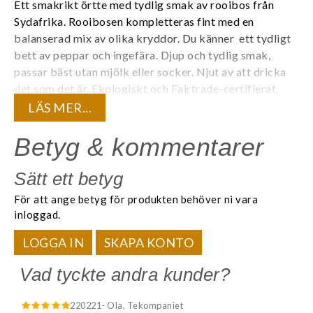
Ett smakrikt örtte med tydlig smak av rooibos från
Sydafrika. Rooibosen kompletteras fint med en
balanserad mix av olika kryddor. Du känner ett tydligt
bett av peppar och ingefära. Djup och tydlig smak,
passar bäst utan mjölk eller socker. Njut av att dricka
det som det är.
Ekologiskt och Fairtrade-certifierat.
LÄS MER...
20 tepåsar förpackade i en (1) aromtät påse för att
bevara teets kvalité och den unika aromen. 20
Betyg & kommentarer
tepåsar/ask.
Sätt ett betyg
Innehåll:
För att ange betyg för produkten behöver ni vara
Eko Rooibos, eko kanel, eko ingefära, eko
inloggad.
kardemumma, eko nejlika, eko svartpeppar
LOGGA IN
SKAPA KONTO
Life by Follis är premiumte med spännande smaker som
gör skillnad för människor och miljö.
Vad tyckte andra kunder?
220221
- Ola, Tekompaniet