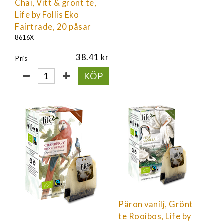
Chai, Vitt & grönt te,
Life by Follis Eko
Fairtrade, 20 påsar
8616X
38.41
Pris
KÖP
Päron vanilj, Grönt
te Rooibos, Life by