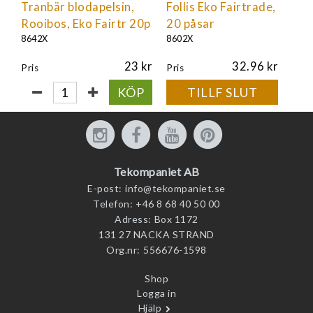
Tranbär blodapelsin,
Follis Eko Fairtrade,
Rooibos, Eko Fairtr 20p
20 påsar
8642X
8602X
23
32.96
Pris
Pris
KÖP
TILLF SLUT
Tekompaniet AB
E-post:
info@tekompaniet.se
Telefon:
+46 8 68 40 50 00
Adress:
Box 1172
131 27 NACKA STRAND
Org.nr:
556676-1598
Shop
Logga in
Hjälp