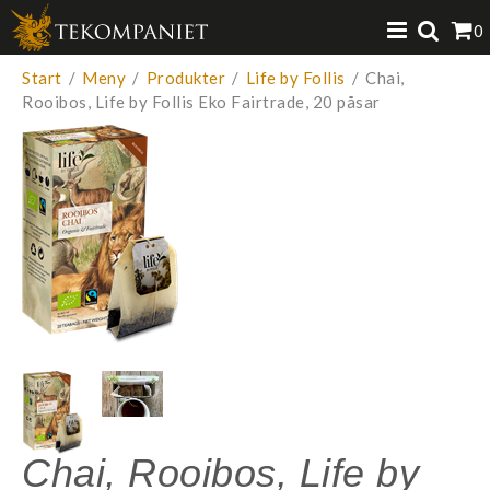
Produkten har lagts i din varukorg
0
VISA VARUKORGEN
TILL KASSAN
Start
/
Meny
/
Produkter
/
Life by Follis
/
Chai,
Rooibos, Life by Follis Eko Fairtrade, 20 påsar
Chai, Rooibos, Life by