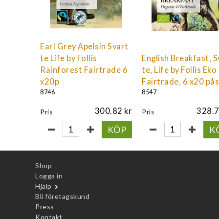
Earl Grey Apelsin Svart
te Life by Follis
English Breakfast, S
Rainforest Fairtrade 6
te, Life by Follis Eko
x20p
Fairtrade, 6 x20 på
8746
8547
300.82
328.
Pris
Pris
KÖP
K
Shop
Logga in
Hjälp
Bli företagskund
Press
Kontakt