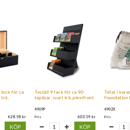
 lock för ca
Teställ 9 fack för ca 90
Tefat i ker
 trä,
tepåsar, svart trä, plexifront
Foundation (
4909P
4902X
628.58
603.59
Pris
Pris
KÖP
KÖP