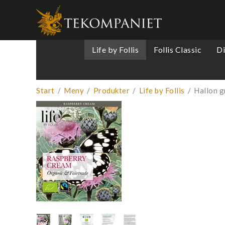
Produkten 
Life by Follis
Follis Classic
D
Start
/
Meny
/
Produkter
/
Life by Follis
/
Hallon gr