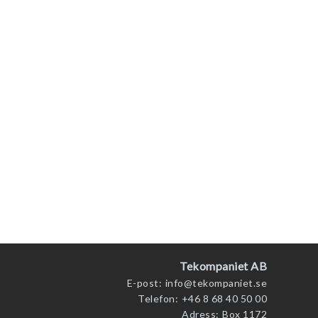
Tekompaniet AB
E-post:
info@tekompaniet.se
Telefon:
+46 8 68 40 50 00
Adress:
Box 1172