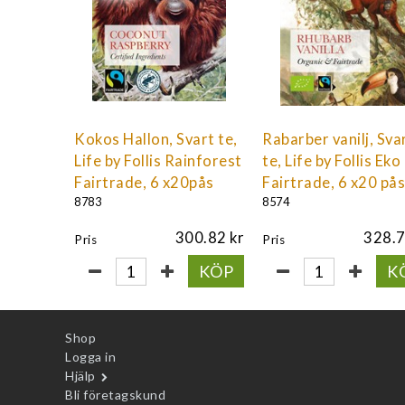
Kokos Hallon, Svart te,
Rabarber vanilj, Sva
Life by Follis Rainforest
te, Life by Follis Eko
Fairtrade, 6 x20pås
Fairtrade, 6 x20 på
8783
8574
300.82
328.
Pris
Pris
KÖP
K
Shop
Logga in
Hjälp
Bli företagskund