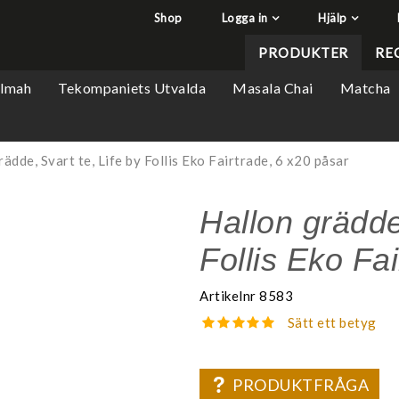
Shop
Logga in
Hjälp
har lagts i din varukorg
Q&A - Vanliga frågor
PRODUKTER
RE
Så handlar du
ilmah
Tekompaniets Utvalda
Masala Chai
Matcha
Söktips
Mitt konto
Leverans & returer
ädde, Svart te, Life by Follis Eko Fairtrade, 6 x20 påsar
Betalning
Hallon grädde,
Säkerhet & Cookies
Follis Eko Fa
Artikelnr
8583
Sätt ett betyg
PRODUKTFRÅGA