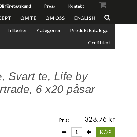
Bli företagskund
Press
Kontakt
VISA VARUKORGEN
TILL KASSAN
CEPT
OM TE
OM OSS
ENGLISH
Tillbehör
Kategorier
Produktkataloger
Certifikat
 Svart te, Life by
irtrade, 6 x20 påsar
328.76
Pris:
KÖP