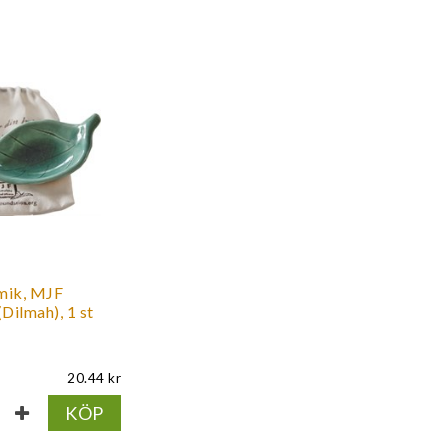
amik, MJF
Dilmah), 1 st
20.44
KÖP