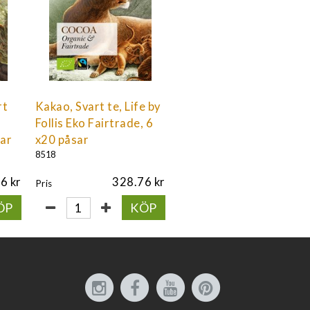
rt
Kakao, Svart te, Life by
Follis Eko Fairtrade, 6
sar
x20 påsar
8518
76
328.76
Pris
ÖP
KÖP