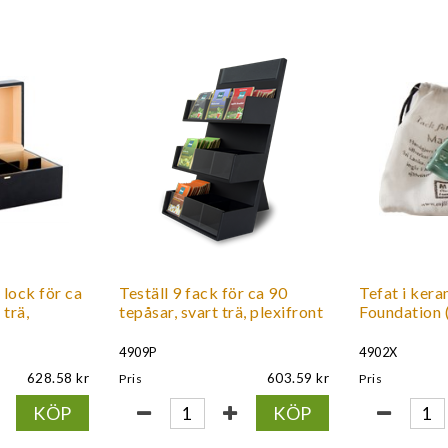
 lock för ca
Teställ 9 fack för ca 90
Tefat i ker
 trä,
tepåsar, svart trä, plexifront
Foundation (
4909P
4902X
628.58
603.59
Pris
Pris
KÖP
KÖP