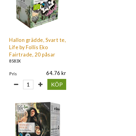
Hallon grädde, Svart te,
Life by Follis Eko
Fairtrade, 20 påsar
8583X
64.76
Pris
KÖP