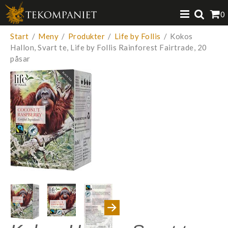
Produkten har lagts i din varukorg
0
VISA VARUKORGEN
TILL KASSAN
Start
/
Meny
/
Produkter
/
Life by Follis
/
Kokos
Hallon, Svart te, Life by Follis Rainforest Fairtrade, 20
påsar