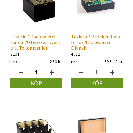
Teskrin 1 fack m lock
Teskrin 12 fack m lock
för ca 20 tepåsar, svart
för ca 120 tepåsar,
trä, Tekompaniet
Dilmah
2101
4912
250
598.12
Pris
Pris
KÖP
KÖP