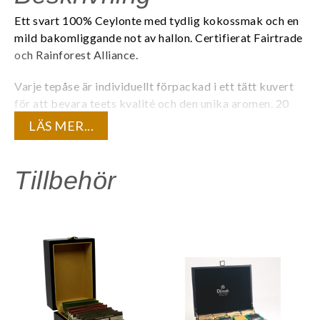
Ett svart 100% Ceylonte med tydlig kokossmak och en
mild bakomliggande not av hallon. Certifierat Fairtrade
och Rainforest Alliance.
Varje tepåse är individuellt förpackad i ett tätt kuvert
för att bevara teets kvalité och den unika aromen. 20
tepåsar/ask.
LÄS MER...
Innehåll:
Svart te, kokos- och hallonarom.
Tillbehör
Är du registrerad företagskund? Logga in för att se dina
kundunika priser.