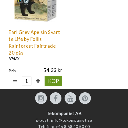
Earl Grey Apelsin Svart
te Life by Follis
Rainforest Fairtrade
20 pås
8746X
54.33
Pris
KÖP
Tekompaniet AB
E-post:
info@tekompaniet.se
Telefon:
+46 8 68 40 50 00