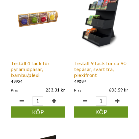
Teställ 4 fack för
Teställ 9 fack för ca 90
pyramidpåsar,
tepåsar, svart trä,
bambu/plexi
plexifront
49934
4909P
233.31
603.59
Pris
Pris
KÖP
KÖP