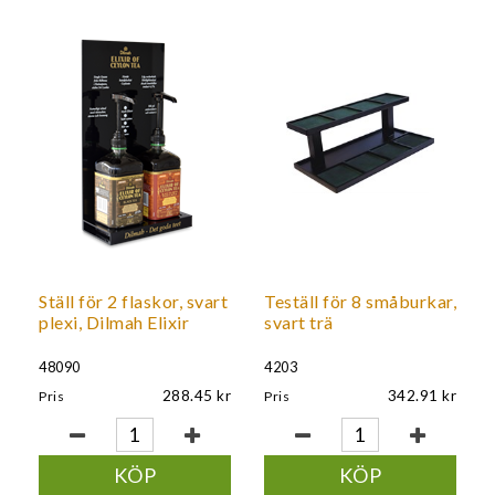
Ställ för 2 flaskor, svart
Teställ för 8 småburkar,
plexi, Dilmah Elixir
svart trä
48090
4203
288.45
342.91
Pris
Pris
KÖP
KÖP