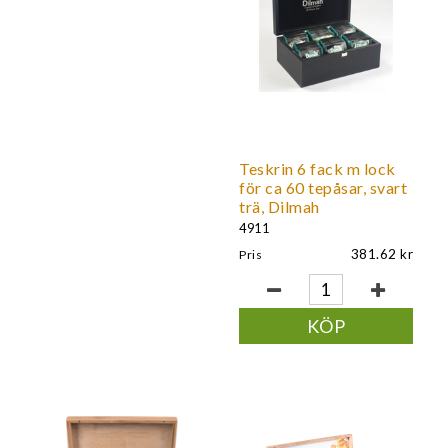
Teskrin 6 fack m lock
för ca 60 tepåsar, svart
trä, Dilmah
4911
381.62
Pris
KÖP