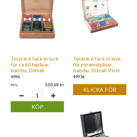
Teskrin 6 fack m lock
Teskrin 6 fack m lock
för ca 60 tepåsar,
för pyramidpåsar,
bambu, Dilmah
bambu, Dilmah Vivid
4996
49936
530.68
Pris
KLICKA FÖR
PRIS
KÖP