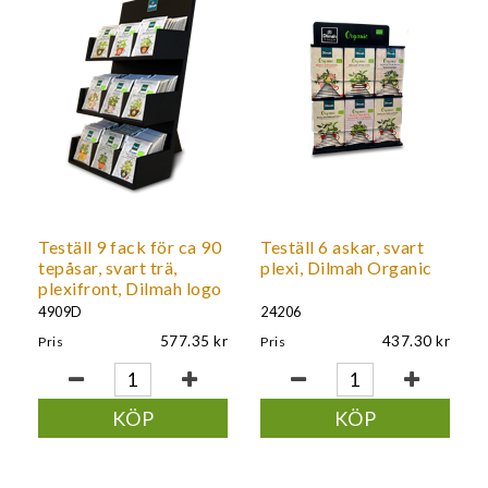
Teställ 9 fack för ca 90
Teställ 6 askar, svart
tepåsar, svart trä,
plexi, Dilmah Organic
plexifront, Dilmah logo
4909D
24206
577.35
437.30
Pris
Pris
KÖP
KÖP