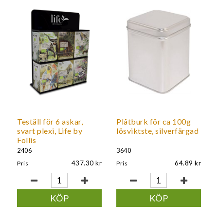
Teställ för 6 askar,
Plåtburk för ca 100g
svart plexi, Life by
lösviktste, silverfärgad
Follis
2406
3640
437.30
64.89
Pris
Pris
KÖP
KÖP