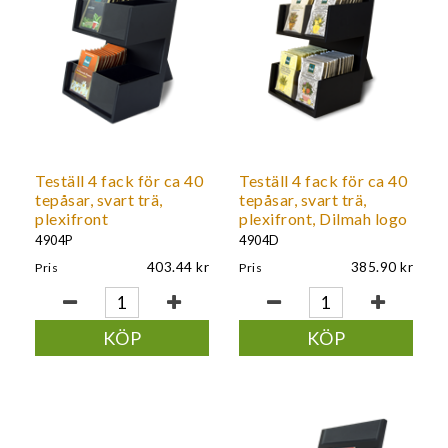
Teställ 4 fack för ca 40
Teställ 4 fack för ca 40
tepåsar, svart trä,
tepåsar, svart trä,
plexifront
plexifront, Dilmah logo
4904P
4904D
403.44
385.90
Pris
Pris
KÖP
KÖP