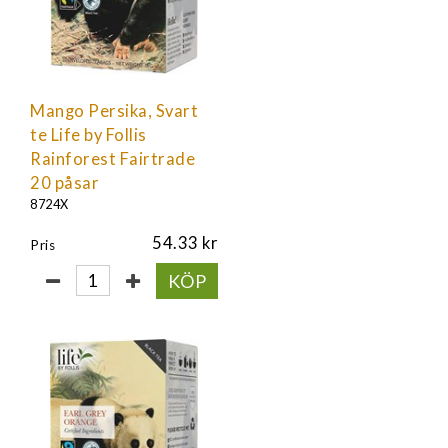
Mango Persika, Svart
te Life by Follis
Rainforest Fairtrade
20 påsar
8724X
54.33
Pris
KÖP