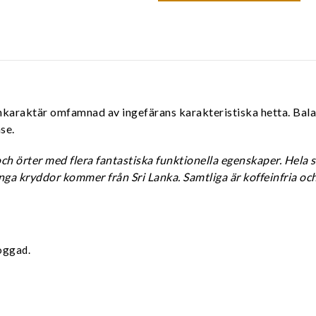
onkaraktär omfamnad av ingefärans karakteristiska hetta. Bal
se.
ch örter med flera fantastiska funktionella egenskaper. Hela 
ga kryddor kommer från Sri Lanka.
Samtliga är koffeinfria oc
oggad.