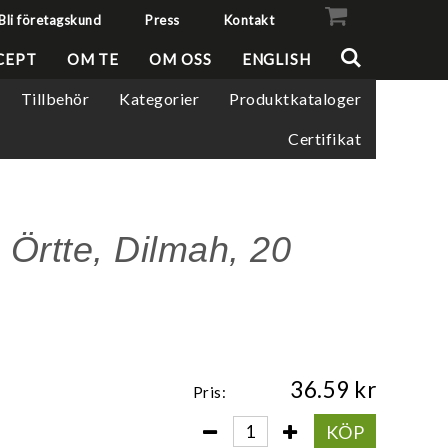
Bli företagskund
Press
Kontakt
VISA VARUKORGEN
TILL KASSAN
CEPT
OM TE
OM OSS
ENGLISH
Tillbehör
Kategorier
Produktkataloger
Certifikat
Örtte, Dilmah, 20
36.59
Pris:
KÖP