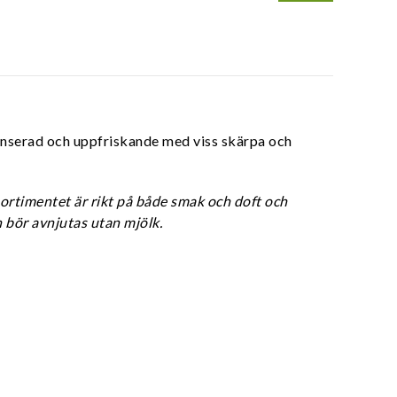
anserad och uppfriskande med viss skärpa och
sortimentet är rikt på både smak och doft och
h bör avnjutas utan mjölk.