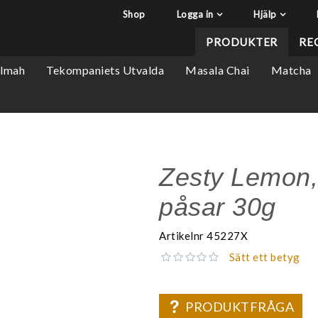
Shop
Logga in
Hjälp
har lagts i din varukorg
Q&A - Vanliga frågor
PRODUKTER
RE
Så handlar du
ilmah
Tekompaniets Utvalda
Masala Chai
Matcha
Söktips
Mitt konto
Leverans & returer
Betalning
Zesty Lemon, 
Säkerhet & Cookies
påsar 30g
Artikelnr
45227X
Sätt ett betyg
PRODUKTFRÅGA