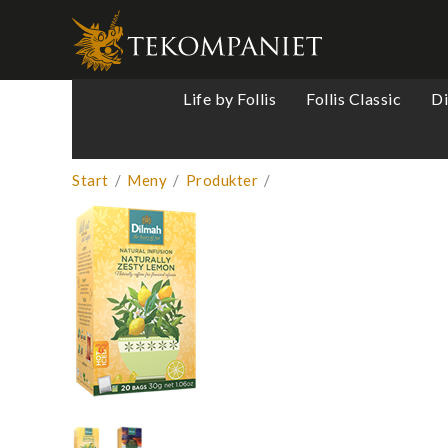
Produkten 
Life by Follis
Follis Classic
D
Start
/
Meny
/
Produkter
/