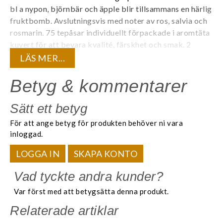
bl a nypon, björnbär och äpple blir tillsammans en härlig
fruktbomb. Avslutningsvis med noter av ros, salvia och
rosmarin. 75 tepåsar individuellt förpackade i aromtäta
kuvert för att bevara kvalité, färskhet och smak. 2
g/påse. Koffeinfritt.
LÄS MER...
Våra nya örtteer har en härlig kombination av kryddor
Betyg & kommentarer
och örter med flera fantastiska funktionella egenskaper.
Hela sortimentet är rikt på både smak och doft och
Sätt ett betyg
lämpar sig utmärkt för att även bryggas till iste.
Många
För att ange betyg för produkten behöver ni vara
kryddor kommer från Sri Lanka.
Samtliga är koffeinfria
inloggad.
och bör avnjutas utan mjölk.
LOGGA IN
SKAPA KONTO
Vad tyckte andra kunder?
Var först med att betygsätta denna produkt.
Relaterade artiklar