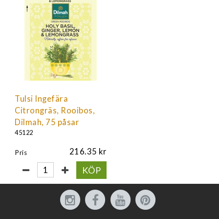
Tulsi Ingefära
Citrongräs, Rooibos,
Dilmah, 75 påsar
45122
216.35
Pris
KÖP