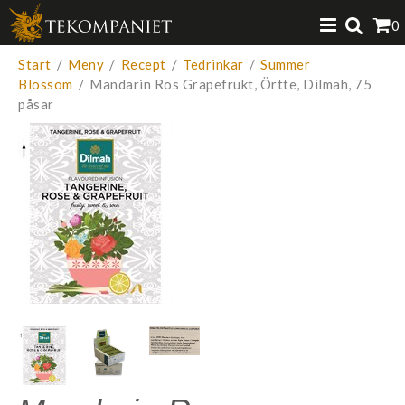
Produkten har lagts i din varukorg
0
VISA VARUKORGEN
TILL KASSAN
Start
/
Meny
/
Recept
/
Tedrinkar
/
Summer
Blossom
/
Mandarin Ros Grapefrukt, Örtte, Dilmah, 75
påsar