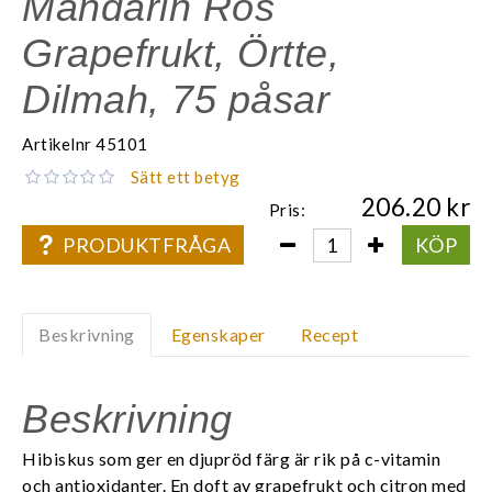
Mandarin Ros
Grapefrukt, Örtte,
Dilmah, 75 påsar
Artikelnr
45101
Sätt ett betyg
206.20
Pris:
PRODUKTFRÅGA
KÖP
Beskrivning
Egenskaper
Recept
Beskrivning
Hibiskus som ger en djupröd färg är rik på c-vitamin
och antioxidanter. En doft av grapefrukt och citron med