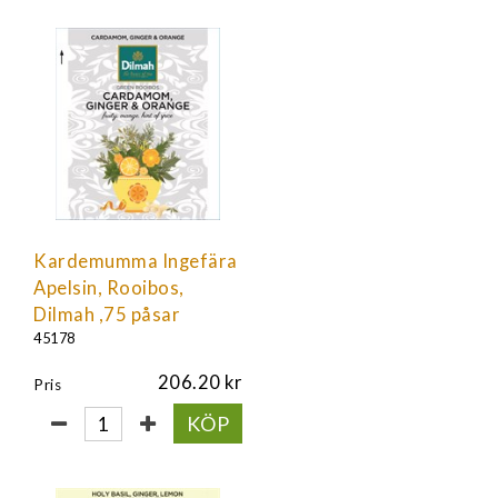
Kardemumma Ingefära
Apelsin, Rooibos,
Dilmah ,75 påsar
45178
206.20
Pris
KÖP