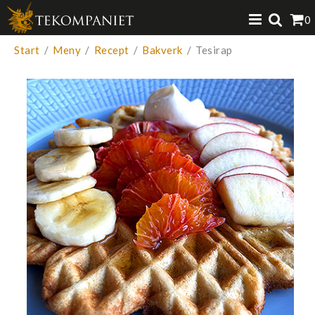
Produkten har lagts i din varukorg
0
VISA VARUKORGEN
TILL KASSAN
Start
/
Meny
/
Recept
/
Bakverk
/
Tesirap