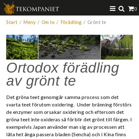
Produkten har lagts i din varukorg
0
VISA VARUKORGEN
TILL KASSAN
Start
/
Meny
/
Om te
/
Förädling
/
Grönt te
Ortodox förädling
av grönt te
Det gröna teet genomgår samma process som det
svarta teet förutom oxidering. Under bränning förstörs
de enzymer som orsakar oxidering och eftersom det
gröna teet inte oxideras så förblir det grönt till färgen. I
exempelvis Japan använder man sig av processen att
låta het ånga passera bladen (Sencha) och i Kina finns