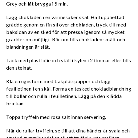
Grey och låt brygga i 5 min.
Lägg chokladen i en värmesäker skål. Häll upphettad
grädde genom en fin sil över chokladen, tryck till med
baksidan av en sked för att pressa igenom så mycket
grädde som möjligt. Rör om tills chokladen smält och
blandningen är slät.
Täck med plastfolie och ställ i kylen i 2 timmar eller tills
den stelnat.
Klä en ugnsform med bakplåtspapper och lägg
feuilletinen i en skål. Forma en tesked chokladblandning
till bollar och rulla i feuilletinen. Lägg på den klädda
brickan.
Toppa tryffeln med rosa salt innan servering.
När du rullar tryffeln, se till att dina händer är svala och
använd gummihandskar så att tryffeln inte smälter.