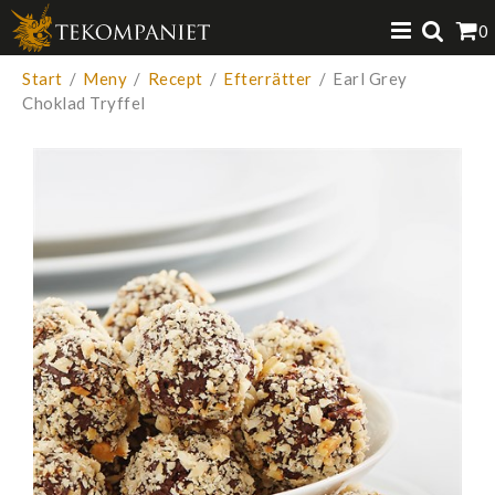
Produkten har lagts i din varukorg
0
VISA VARUKORGEN
TILL KASSAN
Start
/
Meny
/
Recept
/
Efterrätter
/
Earl Grey
Choklad Tryffel