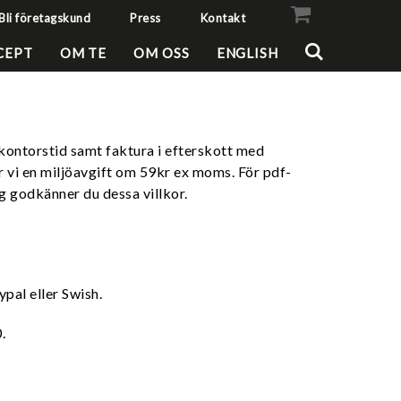
Bli företagskund
Press
Kontakt
VISA VARUKORGEN
TILL KASSAN
CEPT
OM TE
OM OSS
ENGLISH
 kontorstid samt faktura i efterskott med
 vi en miljöavgift om 59kr ex moms. För pdf-
ng godkänner du dessa villkor.
pal eller Swish.
.