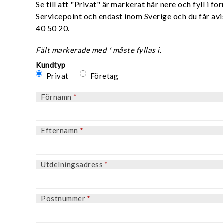
Se till att "Privat" är markerat här nere och fyll i 
Servicepoint och endast inom Sverige och du får av
40 50 20.
Fält markerade med * måste fyllas i.
Kundtyp
Privat
Företag
Förnamn
*
Efternamn
*
Utdelningsadress
*
Postnummer
*