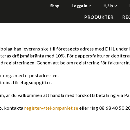
Shop
Logga in
Hjälp
har lagts i din varukorg
Q&A - Vanliga frågor
PRODUKTER
RE
Så handlar du
Söktips
Mitt konto
sbolag kan leverans ske till företagets adress med DHL under
Leverans & returer
biteras dröjsmålsränta med 10%. För pappersfakturor debiterar
Betalning
vid registreringen. Genom att be om registrering för faktureri
Säkerhet & Cookies
Var noga med e-postadressen.
at dina företagsuppgifter.
rm, är du välkommen att handla med förskottsbetalning via Pay
op, kontakta
register@tekompaniet.se
eller ring 08 68 40 50 20