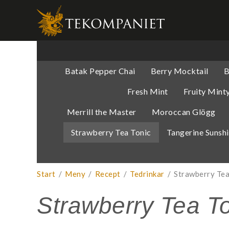
Produkten 
Batak Pepper Chai
Berry Mocktail
B
Fresh Mint
Fruity Mint
Merrill the Master
Moroccan Glögg
Strawberry Tea Tonic
Tangerine Sunsh
Start
/
Meny
/
Recept
/
Tedrinkar
/
Strawberry Tea
Strawberry Tea T