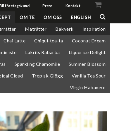
Bli företagskund
Press
Kontakt
VISA VARUKORGEN
TILL KASSAN
CEPT
OM TE
OM OSS
ENGLISH
errätter
Maträtter
Bakverk
Inspiration
Chai Latte
Chiqui-tea-ta
Coconut Dream
min iste
Lakrits Rabarba
Liquorice Delight
räs
Sparkling Chamomile
Summer Blossom
pical Cloud
Tropisk Glögg
Vanilla Tea Sour
Virgin Habanero