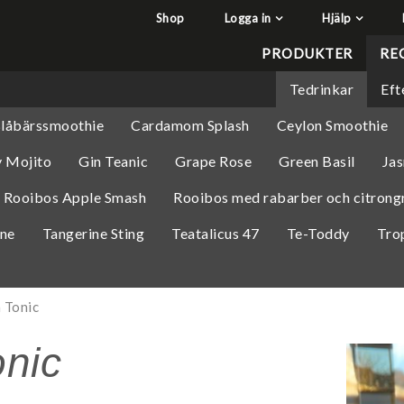
Shop
Logga in
Hjälp
har lagts i din varukorg
Q&A - Vanliga frågor
PRODUKTER
RE
Så handlar du
Tedrinkar
Eft
Söktips
låbärssmoothie
Cardamom Splash
Ceylon Smoothie
Mitt konto
y Mojito
Gin Teanic
Grape Rose
Green Basil
Jas
Leverans & returer
Betalning
Rooibos Apple Smash
Rooibos med rabarber och citrong
Säkerhet & Cookies
ine
Tangerine Sting
Teatalicus 47
Te-Toddy
Tro
 Tonic
onic