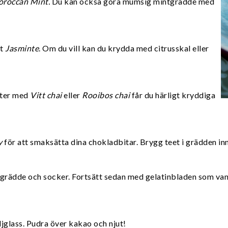
roccan Mint.
Du kan också göra mumsig mintgrädde med
gt
Jasminte
. Om du vill kan du krydda med citrusskal eller
tter med
Vitt chai
eller
Rooibos chai
får du härligt kryddiga
y
för att smaksätta dina chokladbitar. Brygg teet i grädden inn
 grädde och socker. Fortsätt sedan med gelatinbladen som vanl
glass. Pudra över kakao och njut!