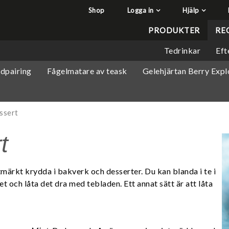
Shop
Logga in
Hjälp
har lagts i din varukorg
Q&A - Vanliga frågor
PRODUKTER
RE
Så handlar du
Tedrinkar
Eft
Söktips
dpairing
Fågelmatare av teask
Gelehjärtan Berry Expl
Mitt konto
Leverans & returer
Betalning
ssert
Säkerhet & Cookies
t
tmärkt krydda i bakverk och desserter. Du kan blanda i te i
 och låta det dra med tebladen. Ett annat sätt är att låta