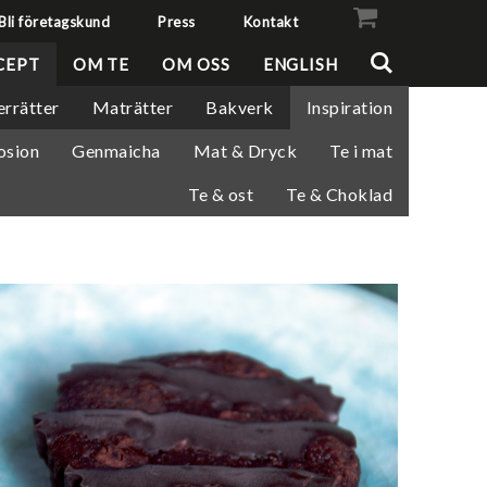
Bli företagskund
Press
Kontakt
VISA VARUKORGEN
TILL KASSAN
CEPT
OM TE
OM OSS
ENGLISH
errätter
Maträtter
Bakverk
Inspiration
osion
Genmaicha
Mat & Dryck
Te i mat
Te & ost
Te & Choklad