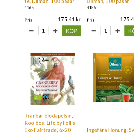
te, Dilmah, 100 påsar
Dilmah, 100 påsar
4165
4185
175.41
175.
Pris
Pris
KÖP
K
Tranbär blodapelsin,
Rooibos, Life by Follis
Eko Fairtrade, 6x20
Ingefära Honung, S