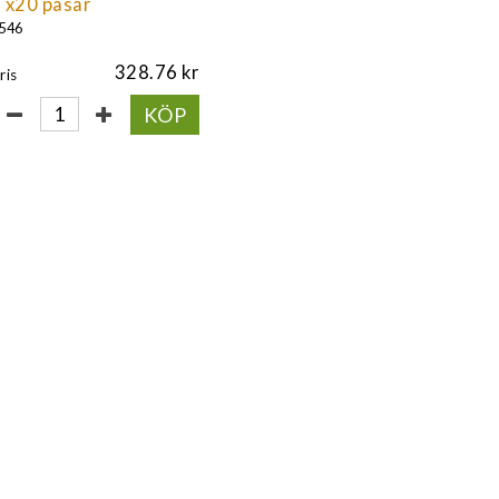
 x20 påsar
546
328.76
ris
KÖP