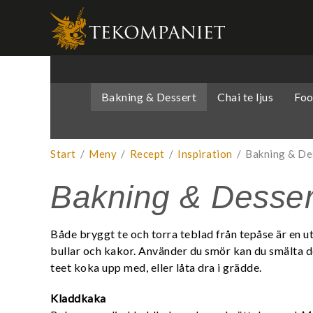
Produkten 
Bakning & Dessert
Chai te ljus
Foo
Start
/
Meny
/
Recept
/
Inspiration
/
Bakning & De
Bakning & Desser
Både bryggt te och torra teblad från tepåse är en u
bullar och kakor. Använder du smör kan du smälta det
teet koka upp med, eller låta dra i grädde.
Kladdkaka