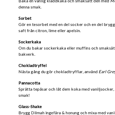
Baka en vanlig kladdkaka och smaksätt den med
Mo
denna smak.
Sorbet
Gör en tesorbet med en del socker och en del bryg
saft från citron, lime eller apelsin.
Sockerkaka
Om du bakar sockerkaka eller muffins och smaksä
bakverk.
Chokladtryffel
Nästa gång du gör chokladtryfflar, använd
Earl Gre
Pannacotta
Sprätta tepåsar och låt dem koka med vaniljsocker,
smak!
Glass-Shake
Brygg Dilmah ingefära & honung och mixa med vanilj