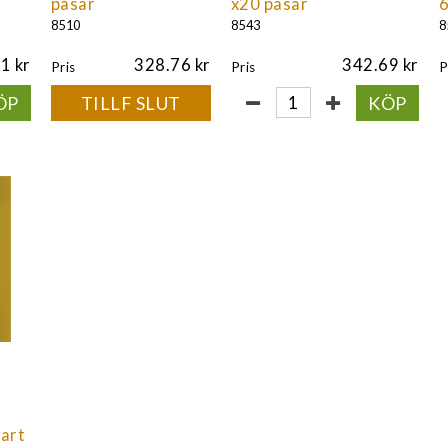
påsar
x20 påsar
6
8510
8543
8
41
328.76
342.69
Pris
Pris
P
ÖP
TILLF SLUT
KÖP
vart