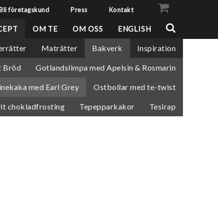
Bli företagskund
Press
Kontakt
VISA VARUKORGEN
TILL KASSAN
CEPT
OM TE
OM OSS
ENGLISH
errätter
Maträtter
Bakverk
Inspiration
t Bröd
Gotlandslimpa med Apelsin & Rosmarin
nekaka med Earl Grey
Ostbollar med te-twist
it chokladfrosting
Tepepparkakor
Tesirap