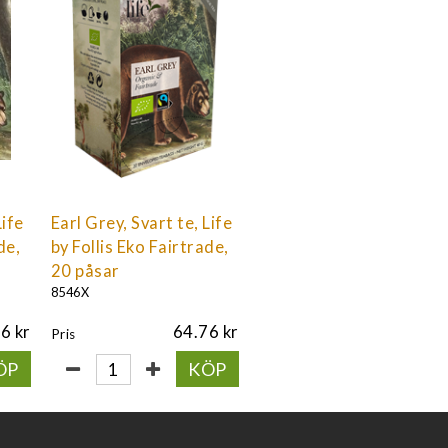
Life
Earl Grey, Svart te, Life
de,
by Follis Eko Fairtrade,
20 påsar
8546X
76
64.76
Pris
ÖP
KÖP