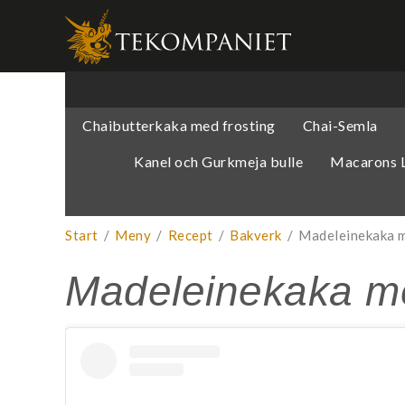
Produkten 
Chaibutterkaka med frosting
Chai-Semla
Kanel och Gurkmeja bulle
Macarons L
Start
/
Meny
/
Recept
/
Bakverk
/
Madeleinekaka m
Madeleinekaka m