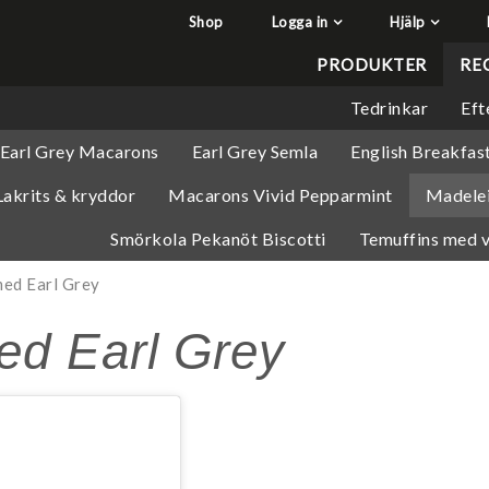
Shop
Logga in
Hjälp
har lagts i din varukorg
Q&A - Vanliga frågor
PRODUKTER
RE
Så handlar du
Tedrinkar
Eft
Söktips
Earl Grey Macarons
Earl Grey Semla
English Breakfas
Mitt konto
akrits & kryddor
Macarons Vivid Pepparmint
Madelei
Leverans & returer
Betalning
Smörkola Pekanöt Biscotti
Temuffins med v
Säkerhet & Cookies
ed Earl Grey
ed Earl Grey