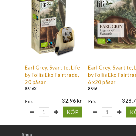
Earl Grey, Svart te, Life
Earl Grey, Svart te, 
by Follis Eko Fairtrade,
by Follis Eko Fairtra
20 påsar
6 x20 påsar
8646X
8546
32.96
328.
Pris
Pris
KÖP
K
Shop