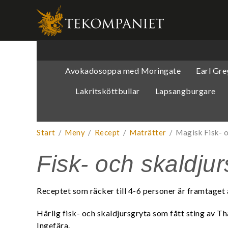
Produkten 
Avokadosoppa med Moringate
Earl Grey
Lakritsköttbullar
Lapsangburgare
Start
/
Meny
/
Recept
/
Maträtter
/
Magisk Fisk- o
Fisk- och skaldjur
Receptet som räcker till 4-6 personer är framtaget
Härlig fisk- och skaldjursgryta som fått sting av Th
Ingefära.