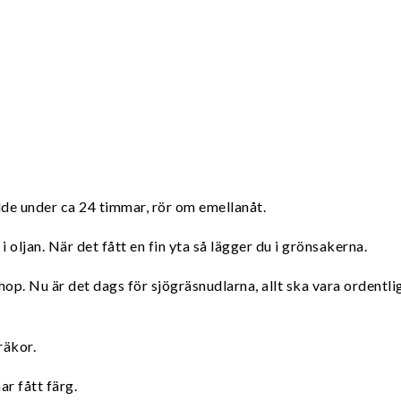
de under ca 24 timmar, rör om emellanåt.
 i oljan. När det fått en fin yta så lägger du i grönsakerna.
hop. Nu är det dags för sjögräsnudlarna, allt ska vara ordentl
räkor.
ar fått färg.