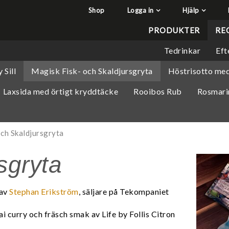
Shop
Logga in
Hjälp
har lagts i din varukorg
Q&A - Vanliga frågor
PRODUKTER
RE
Så handlar du
Tedrinkar
Eft
Söktips
 Sill
Magisk Fisk- och Skaldjursgryta
Höstrisotto med
Mitt konto
Laxsida med örtigt kryddtäcke
Rooibos Rub
Rosmari
Leverans & returer
Betalning
Säkerhet & Cookies
ch Skaldjursgryta
sgryta
 av
Stephan Erikström
, säljare på Tekompaniet
ai curry och fräsch smak av Life by Follis Citron