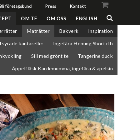
Bli företagskund
Press
Kontakt
VISA VARUKORGEN
TILL KASSAN
CEPT
OM TE
OM OSS
ENGLISH
errätter
Maträtter
Bakverk
Inspiration
 syrade kantareller
Ingefära Honung Short rib
nkyckling
Sill med grönt te
Tangerine duck
Äppelfläsk Kardemumma, ingefära & apelsin