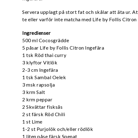
Servera upplagt på stort fat och skålar att äta ur. A
te eller varför inte matcha med Life by Follis Citron
Ingredienser
500 ml Cocosgrädde
5 påsar Life by Follis Citron Ingefära
1 tsk Röd thai curry
3 klyftor Vitlök
2-3 cm Ingefära
1 tsk Sambal Oelek
3 msk rapsolja
3 krm Salt
2 krm peppar
2 Skvättar fisksås
2 st färsk Röd Chili
1 st Lime
1-2 st Purjolök och/eller rödlök
1 liten påse färsk Spenat