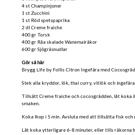
4 st Champinjoner
1 st Zucchini
1 st Röd spetspaprika
2 dl Creme fraiche
400 gr Torsk
400 gr Råa skalade Wanemairäkor
600 gr Sjögräsnudlar
Gör så här
Brygg Life by Follis Citron Ingefära med Cocosgräd
Stek alla kryddor, lök, thai curry, vitlök och ingefära
Tillsätt Creme fraiche och cocosgrädden, låt koka i
smaken.
Koka ihop i 5 min. Avsluta med att tillsätta fisk och 
Låt koka ytterligare 6-8 minuter, eller tills räkorna h