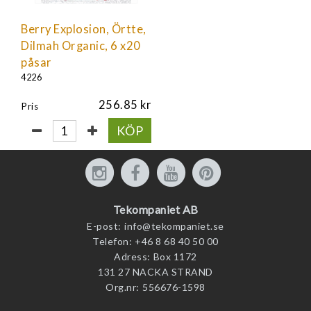
Berry Explosion, Örtte,
Dilmah Organic, 6 x20
påsar
4226
256.85
Pris
KÖP
Tekompaniet AB
E-post:
info@tekompaniet.se
Telefon:
+46 8 68 40 50 00
Adress:
Box 1172
131 27 NACKA STRAND
Org.nr:
556676-1598