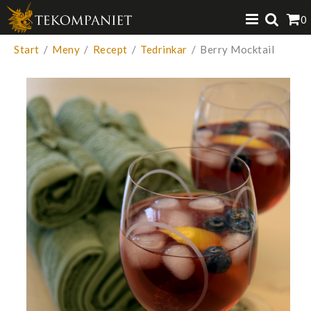
Produkten har lagts i din varukorg
0
VISA VARUKORGEN
TILL KASSAN
Start
/
Meny
/
Recept
/
Tedrinkar
/
Berry Mocktail