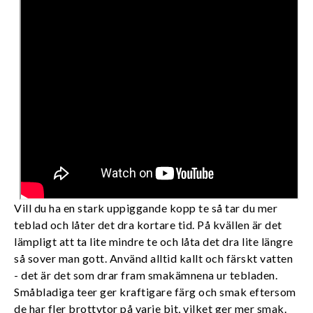
Vill du ha en stark uppiggande kopp te så tar du mer
teblad och låter det dra kortare tid. På kvällen är det
lämpligt att ta lite mindre te och låta det dra lite längre
så sover man gott. Använd alltid kallt och färskt vatten
- det är det som drar fram smakämnena ur tebladen.
Småbladiga teer ger kraftigare färg och smak eftersom
de har fler brottytor på varje bit, vilket ger mer smak.