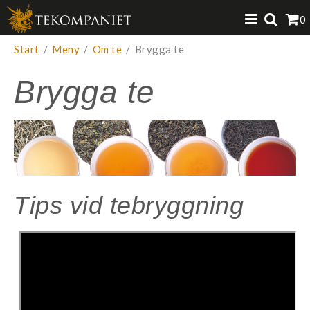
Produkten har lagts i din varukorg
0
VISA VARUKORGEN
TILL KASSAN
Start
/
Meny
/
Om te
/
Brygga te
Brygga te
Tips vid tebryggning