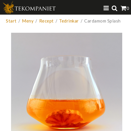
Produkten har lagts i din varukorg
0
VISA VARUKORGEN
TILL KASSAN
Start
/
Meny
/
Recept
/
Tedrinkar
/
Cardamom Splash