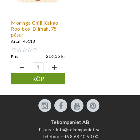
Moringa Chili Kakao,
Rooibos, Dilmah, 75
påsar
Art.nr
45118
216.35
Pris
KÖP
Tekompaniet AB
E-post:
info@tekompaniet.se
Telefon:
+46 8 68 40 50 00