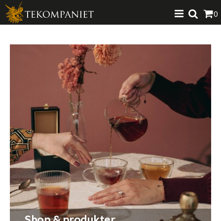
Produkten har lagts i din varukorg
0
VISA VARUKORGEN
TILL KASSAN
Shop & produkter