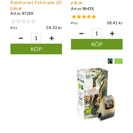
Rainforest Fairtrade 20
påsar
påsar
Art.nr
8643X
Art.nr
8724X
38.41
Pris
54.33
Pris
KÖP
KÖP