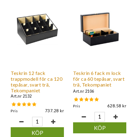
Teskrin 12 fack
Teskrin 6 fack m lock
trappmodell för ca 120
för ca 60 tepåsar, svart
tepåsar, svart trä,
trä, Tekompaniet
Tekompaniet
Art.nr
2106
Art.nr
2132
628.58
Pris
737.28
Pris
KÖP
KÖP