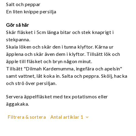
Salt och peppar
En liten knippe persilja
Gör så här
Skär fläsket i 5cm länga bitar och stek knaprigt i
stekpanna.
Skala löken och skär den i tunna klyftor. Kärna ur
äpplena och skär även dem i klyftor. Tillsätt lök och
äpple till fläsket och bryn någon minut.
Tillsätt "Dilmah Kardemumma, ingefära och apelsin"
samt vattnet, låt koka in. Salta och peppra. Skölj, hacka
och strö över persiljan.
Servera äppelfläsket med tex potatismos eller
äggakaka.
Filtrera & sortera
Antal artiklar 1