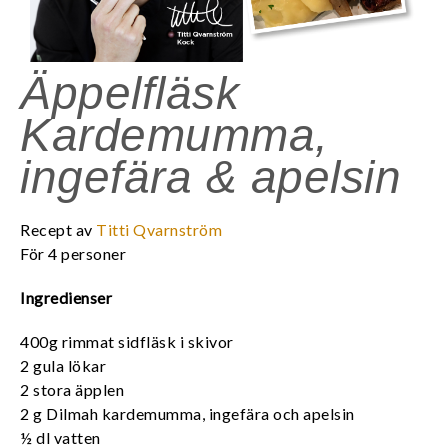
Äppelfläsk
Kardemumma,
ingefära & apelsin
Recept av
Titti Qvarnström
För 4 personer
Ingredienser
400g rimmat sidfläsk i skivor
2 gula lökar
2 stora äpplen
2 g Dilmah kardemumma, ingefära och apelsin
½ dl vatten