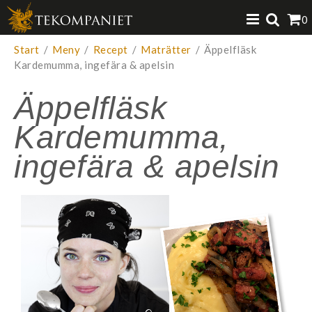
Produkten har lagts i din varukorg
0
VISA VARUKORGEN
TILL KASSAN
Start
/
Meny
/
Recept
/
Maträtter
/
Äppelfläsk
Kardemumma, ingefära & apelsin
Äppelfläsk
Kardemumma,
ingefära & apelsin