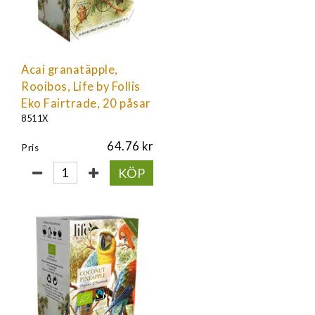
Acai granatäpple,
Rooibos, Life by Follis
Eko Fairtrade, 20 påsar
8511X
64.76
Pris
KÖP