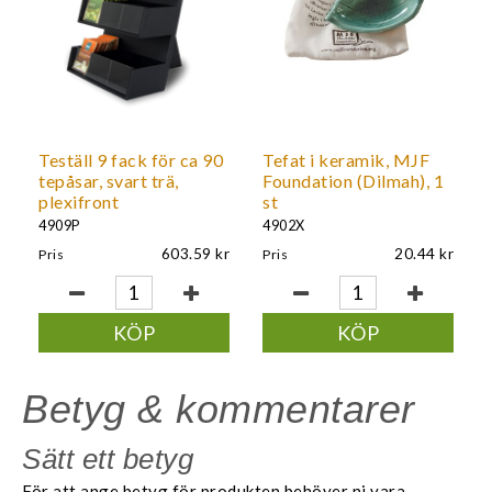
Teställ 9 fack för ca 90
Tefat i keramik, MJF
tepåsar, svart trä,
Foundation (Dilmah), 1
plexifront
st
4909P
4902X
603.59
20.44
Pris
Pris
KÖP
KÖP
Betyg & kommentarer
Sätt ett betyg
För att ange betyg för produkten behöver ni vara