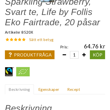
Sparkling Strawberry,
Svart te, Life by Follis
Eko Fairtrade, 20 påsar
Artikelnr
8520X
Sätt ett betyg
64.76
Pris:
PRODUKTFRÅGA
KÖP
Beskrivning
Egenskaper
Recept
Beskrivning