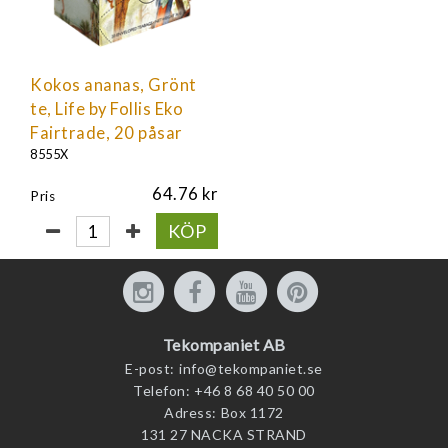
Kokos ananas, Grönt
te, Life by Follis Eko
Fairtrade, 20 påsar
8555X
64.76
Pris
KÖP
Tekompaniet AB
E-post:
info@tekompaniet.se
Telefon:
+46 8 68 40 50 00
Adress:
Box 1172
131 27 NACKA STRAND