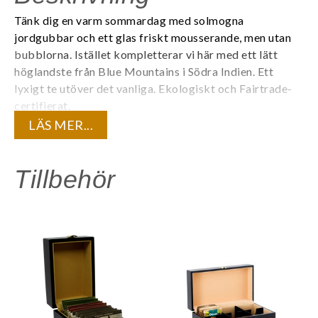
Tänk dig en varm sommardag med solmogna
jordgubbar och ett glas friskt mousserande, men utan
bubblorna. Istället kompletterar vi här med ett lätt
höglandste från Blue Mountains i Södra Indien. Ett
lyxigt te utöver det vanliga.
Ekologiskt och Fairtrade-
certifierat.
LÄS MER...
Varje tepåse är individuellt förpackad i ett tätt kuvert
för att bevara teets kvalité och den unika
aromen. 20 tepåsar/ask.
Tillbehör
Innehåll:
Ekologiskt svart te, naturlig jordgubbsarom.
Är du registrerad företagskund? Logga in för att se dina
kundunika priser.