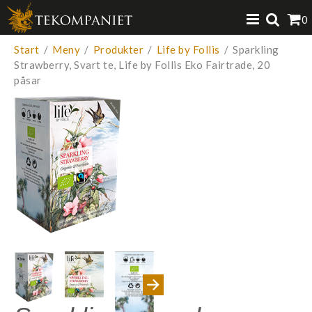
Produkten har lagts i din varukorg
0
VISA VARUKORGEN
TILL KASSAN
Start
/
Meny
/
Produkter
/
Life by Follis
/
Sparkling
Strawberry, Svart te, Life by Follis Eko Fairtrade, 20
påsar