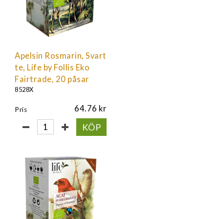
Apelsin Rosmarin, Svart
te, Life by Follis Eko
Fairtrade, 20 påsar
8528X
64.76
Pris
KÖP