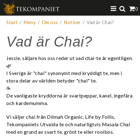
Produkten har lagts i din varukorg
0
VISA VARUKORGEN
TILL KASSAN
Start
/
Meny
/
Om oss
/
Notiser
/
Vad är Chai?
Vad är Chai?
Jessie, säljare hos oss reder ut vad chai-te är egentligen.
🌿
I Sverige är "chai" synonymt med kryddigt te, men i
stora delar av världen betyder "chai" te.
☕
De vanligaste kryddorna är svartpeppar, kanel, ingefära
och kardemumma.
Vi säljer chai från Dilmah Organic, Life by Follis,
Tekompaniets Utvalda te och naturligtvis Masala Chai
med en grund av svart te, grönt te eller rooibos.