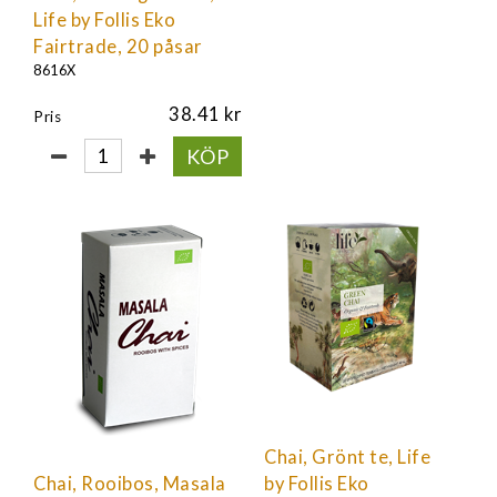
Life by Follis Eko
Fairtrade, 20 påsar
8616X
38.41
Pris
KÖP
Chai, Grönt te, Life
Chai, Rooibos, Masala
by Follis Eko