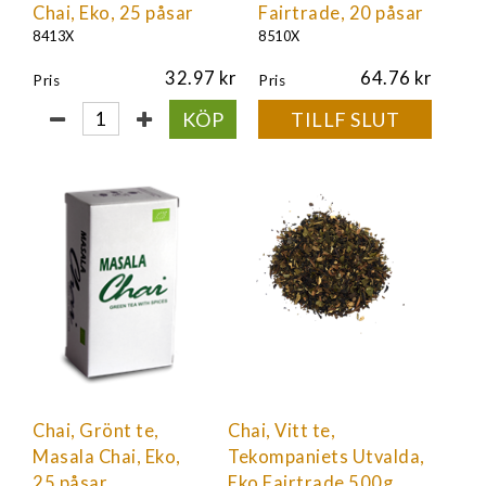
Chai, Eko, 25 påsar
Fairtrade, 20 påsar
8413X
8510X
32.97
64.76
Pris
Pris
KÖP
TILLF SLUT
Chai, Grönt te,
Chai, Vitt te,
Masala Chai, Eko,
Tekompaniets Utvalda,
25 påsar
Eko Fairtrade 500g