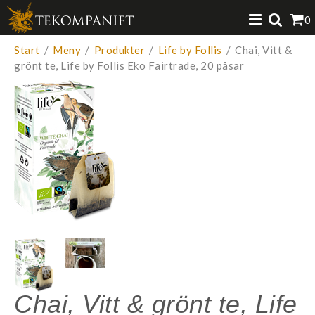
Produkten har lagts i din varukorg
0
VISA VARUKORGEN
TILL KASSAN
Start
/
Meny
/
Produkter
/
Life by Follis
/
Chai, Vitt &
grönt te, Life by Follis Eko Fairtrade, 20 påsar
Chai, Vitt & grönt te, Life