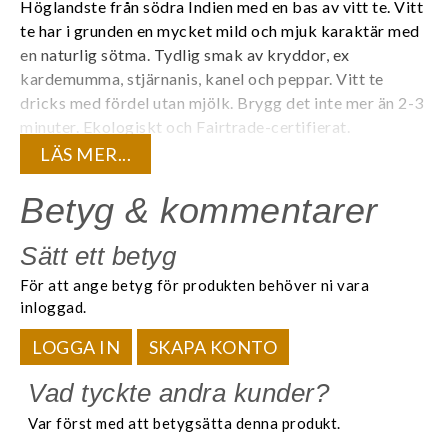
Höglandste från södra Indien med en bas av vitt te. Vitt
te har i grunden en mycket mild och mjuk karaktär med
en naturlig sötma. Tydlig smak av kryddor, ex
kardemumma, stjärnanis, kanel och peppar. Vitt te
dricks med fördel utan mjölk. Brygg det inte mer än 2-3
minuter.
Ekologiskt och Fairtrade-certifierat.
LÄS MER...
20 tepåsar förpackade i en (1) aromtät påse för att
bevara teets kvalité och den unika aromen. 20
Betyg & kommentarer
tepåsar/ask.
Sätt ett betyg
Innehåll:
För att ange betyg för produkten behöver ni vara
Eko vitt te, eko grönt te, eko kanel, eko rostad
inloggad.
cikoriarot, eko ingefära, eko stjärnanis, eko
kardemumma, eko nejlika, eko svartpeppar, naturlig
LOGGA IN
SKAPA KONTO
masala- och vaniljarom.
Vad tyckte andra kunder?
Är du registrerad företagskund? Logga in för att se dina
Var först med att betygsätta denna produkt.
kundunika priser.