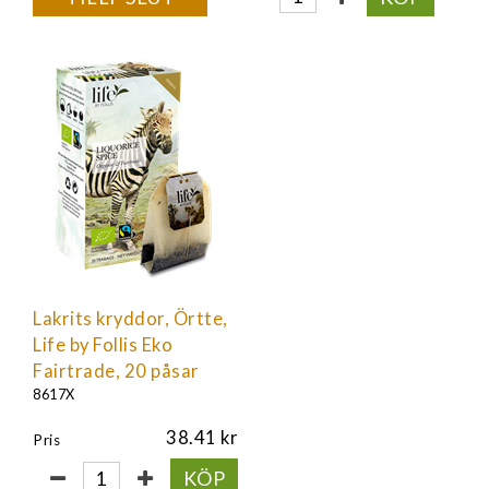
Lakrits kryddor, Örtte,
Life by Follis Eko
Fairtrade, 20 påsar
8617X
38.41
Pris
KÖP