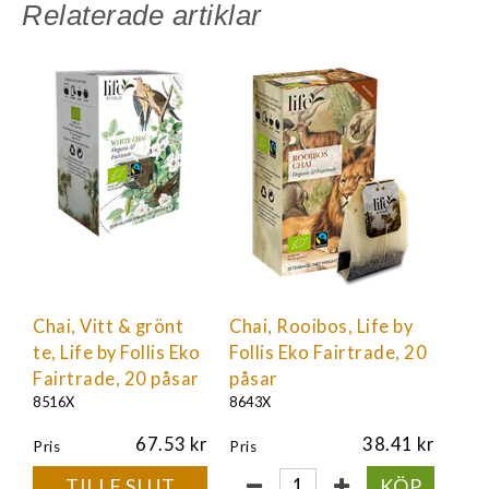
Relaterade artiklar
Chai, Vitt & grönt
Chai, Rooibos, Life by
te, Life by Follis Eko
Follis Eko Fairtrade, 20
Fairtrade, 20 påsar
påsar
8516X
8643X
67.53
38.41
Pris
Pris
TILLF SLUT
KÖP