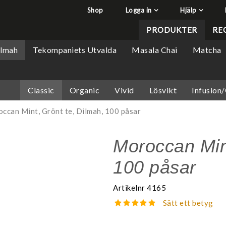
Shop
Logga in
Hjälp
har lagts i din varukorg
Q&A - Vanliga frågor
PRODUKTER
RE
Så handlar du
ilmah
Tekompaniets Utvalda
Masala Chai
Matcha
Söktips
Mitt konto
Classic
Organic
Vivid
Lösvikt
Infusion
Leverans & returer
Betalning
ccan Mint, Grönt te, Dilmah, 100 påsar
Säkerhet & Cookies
Moroccan Mint
100 påsar
Artikelnr
4165
Sätt ett betyg