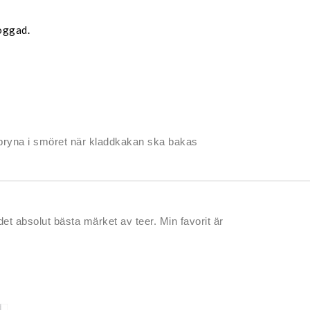
oggad.
t bryna i smöret när kladdkakan ska bakas
det absolut bästa märket av teer. Min favorit är