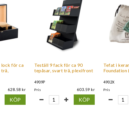
 lock för ca
Teställ 9 fack för ca 90
Tefat i ker
 trä,
tepåsar, svart trä, plexifront
Foundation (
4909P
4902X
628.58
603.59
Pris
Pris
KÖP
KÖP