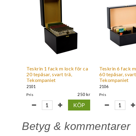
Teskrin 1 fack m lock för ca
Teskrin 6 fack m
20 tepåsar, svart trä,
60 tepåsar, svart
Tekompaniet
Tekompaniet
2101
2106
250
Pris
Pris
KÖP
Betyg & kommentarer