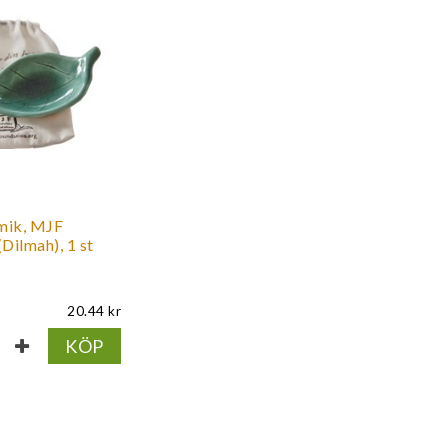
amik, MJF
Dilmah), 1 st
20.44
KÖP