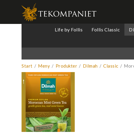
Produkten 
Life by Follis
Follis Classic
D
Start
/
Meny
/
Produkter
/
Dilmah
/
Classic
/
Moro