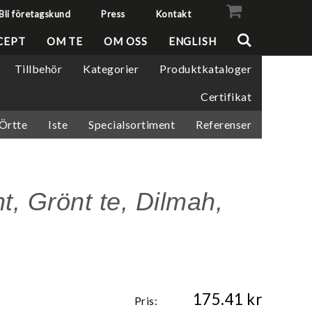
Bli företagskund
Press
Kontakt
VISA VARUKORGEN
TILL KASSAN
CEPT
OM TE
OM OSS
ENGLISH
Tillbehör
Kategorier
Produktkataloger
Certifikat
/Örtte
Iste
Specialsortiment
Referenser
, Grönt te, Dilmah,
175.41
Pris: