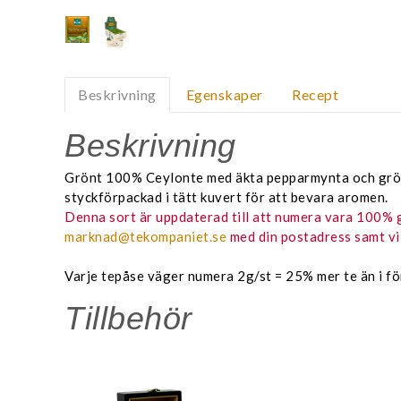
Beskrivning
Egenskaper
Recept
Beskrivning
Grönt 100% Ceylonte med äkta pepparmynta och grönmy
styckförpackad i tätt kuvert för att bevara aromen.
Denna sort är uppdaterad till att numera vara 100% gr
marknad@tekompaniet.se
med din postadress samt vil
Varje tepåse väger numera 2g/st = 25% mer te än i fö
Tillbehör