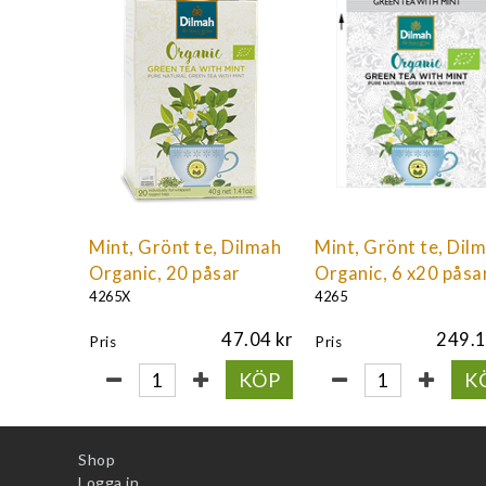
Mint, Grönt te, Dilmah
Mint, Grönt te, Dil
Organic, 20 påsar
Organic, 6 x20 påsa
4265X
4265
47.04
249.
Pris
Pris
KÖP
K
Shop
Logga in