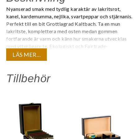
Nyanserad smak med tydlig karaktär av lakritsrot,
kanel, kardemumma, nejlika, svartpeppar och stjärnanis.
Perfekt till en bit Grottlagrad Kaltbach. Ta en mun
lakritste, komplettera med osten medan gommen
fortfarande är varm och känn hur smakerna utvecklas
med ytterligare te.
Ekologiskt och Fairtrade-
certifierat.
LÄS MER...
Varje tepåse är individuellt förpackad i ett tätt kuvert
för att bevara den unika aromen. 20 tepåsar/ask.
Tillbehör
Innehåll:
Eko lakritsrot, eko kanel, eko ingefära, eko
kardemumma, eko nejlika, eko svartpeppar, eko
stjärnanis, naturlig masalaarom.
Är du registrerad företagskund? Logga in för att se dina
kundunika priser.