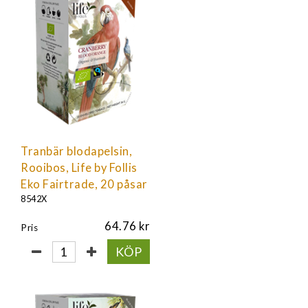
Tranbär blodapelsin,
Rooibos, Life by Follis
Eko Fairtrade, 20 påsar
8542X
64.76
Pris
KÖP