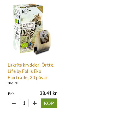
Lakrits kryddor, Örtte,
Life by Follis Eko
Fairtrade, 20 påsar
8617X
38.41
Pris
KÖP