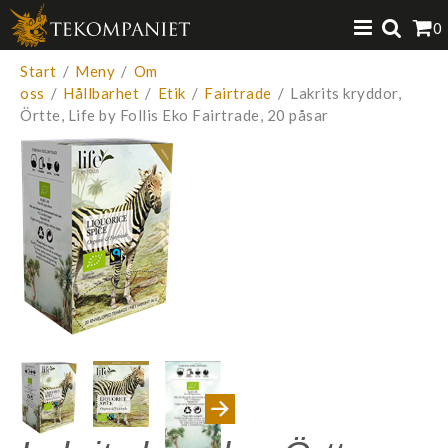
Produkten har lagts i din varukorg
0
VISA VARUKORGEN
TILL KASSAN
Start
/
Meny
/
Om
oss
/
Hållbarhet
/
Etik
/
Fairtrade
/
Lakrits kryddor,
Örtte, Life by Follis Eko Fairtrade, 20 påsar