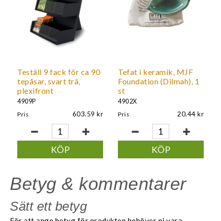
Teställ 9 fack för ca 90
Tefat i keramik, MJF
tepåsar, svart trä,
Foundation (Dilmah), 1
plexifront
st
4909P
4902X
603.59
20.44
Pris
Pris
KÖP
KÖP
Betyg & kommentarer
Sätt ett betyg
För att ange betyg för produkten behöver ni vara