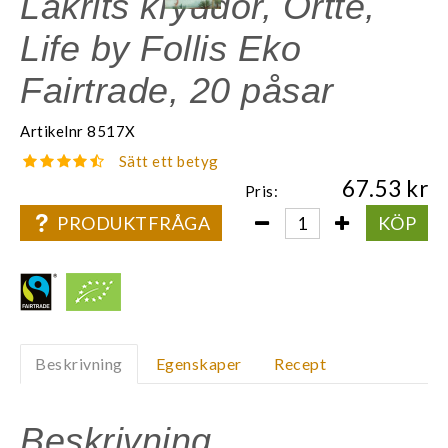
Lakrits kryddor, Örtte,
Life by Follis Eko
Fairtrade, 20 påsar
Artikelnr
8517X
Sätt ett betyg
67.53
Pris:
PRODUKTFRÅGA
KÖP
Beskrivning
Egenskaper
Recept
Beskrivning