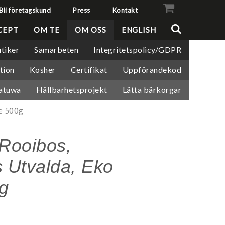
Bli företagskund
Press
Kontakt
VISA VARUKORGEN
TILL KASSAN
CEPT
OM TE
OM OSS
ENGLISH
tiker
Samarbeten
Integritetspolicy/GDPR
tion
Kosher
Certifikat
Uppförandekod
atuwa
Hållbarhetsprojekt
Lätta bärkorgar
de 500g
Rooibos,
 Utvalda, Eko
g