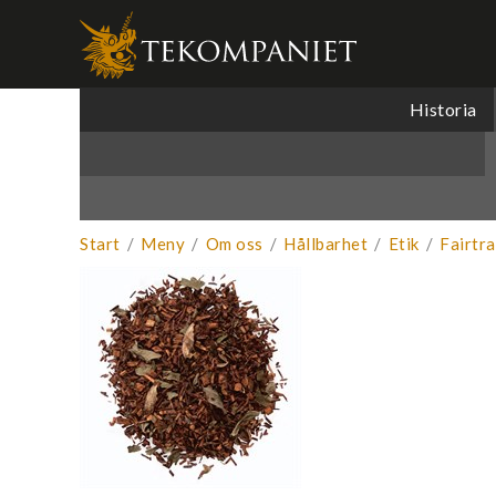
Produkten 
Historia
Start
/
Meny
/
Om oss
/
Hållbarhet
/
Etik
/
Fairtr