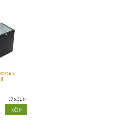
iktste &
rä,
376.51
KÖP