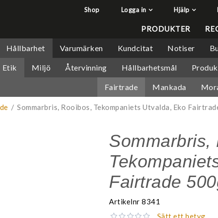
Shop
Logga in
Hjälp
har lagts i din varukorg
Q&A - Vanliga frågor
PRODUKTER
RE
Så handlar du
Hållbarhet
Varumärken
Kundcitat
Notiser
Bu
Söktips
Etik
Miljö
Återvinning
Hållbarhetsmål
Produk
Mitt konto
Fairtrade
Mankada
Mor
Leverans & returer
Betalning
ade
/
Sommarbris, Rooibos, Tekompaniets Utvalda, Eko Fairtra
Säkerhet & Cookies
Sommarbris, 
Tekompaniets
Fairtrade 500
Artikelnr
8341
Sätt ett betyg