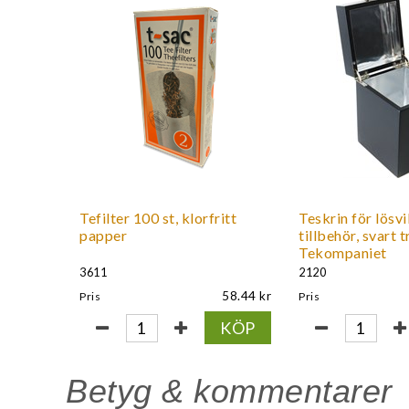
Tefilter 100 st, klorfritt
Teskrin för lösv
papper
tillbehör, svart t
Tekompaniet
3611
2120
58.44
Pris
Pris
KÖP
Betyg & kommentarer