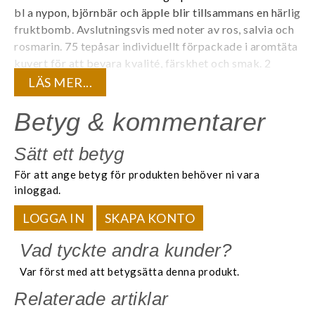
bl a nypon, björnbär och äpple blir tillsammans en härlig
fruktbomb. Avslutningsvis med noter av ros, salvia och
rosmarin. 75 tepåsar individuellt förpackade i aromtäta
kuvert för att bevara kvalité, färskhet och smak. 2
g/påse. Koffeinfritt.
LÄS MER...
Våra nya örtteer har en härlig kombination av kryddor
Betyg & kommentarer
och örter med flera fantastiska funktionella egenskaper.
Hela sortimentet är rikt på både smak och doft och
Sätt ett betyg
lämpar sig utmärkt för att även bryggas till iste.
Många
För att ange betyg för produkten behöver ni vara
kryddor kommer från Sri Lanka.
Samtliga är koffeinfria
inloggad.
och bör avnjutas utan mjölk.
LOGGA IN
SKAPA KONTO
Vad tyckte andra kunder?
Var först med att betygsätta denna produkt.
Relaterade artiklar