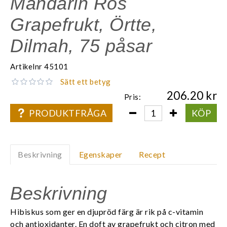
Mandarin Ros
Grapefrukt, Örtte,
Dilmah, 75 påsar
Artikelnr
45101
Sätt ett betyg
206.20
Pris:
PRODUKTFRÅGA
KÖP
Beskrivning
Egenskaper
Recept
Beskrivning
Hibiskus som ger en djupröd färg är rik på c-vitamin
och antioxidanter. En doft av grapefrukt och citron med