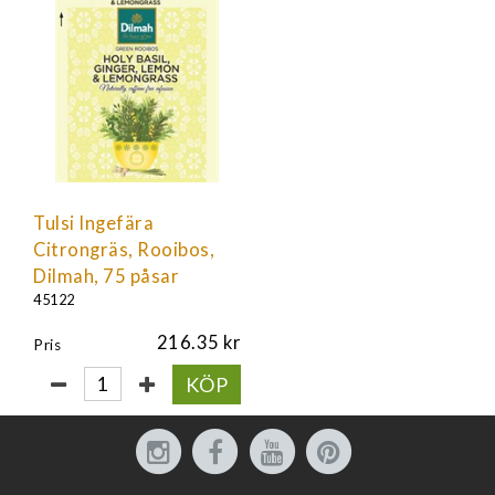
Tulsi Ingefära
Citrongräs, Rooibos,
Dilmah, 75 påsar
45122
216.35
Pris
KÖP