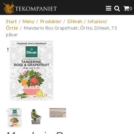
Produkten har lagts i din varukorg
0
VISA VARUKORGEN
TILL KASSAN
Start
/
Meny
/
Produkter
/
Dilmah
/
Infusion/
Örtte
/
Mandarin Ros Grapefrukt, Örtte, Dilmah, 75
påsar