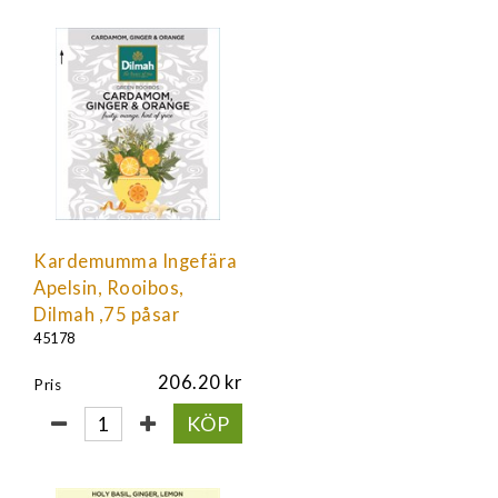
Kardemumma Ingefära
Apelsin, Rooibos,
Dilmah ,75 påsar
45178
206.20
Pris
KÖP