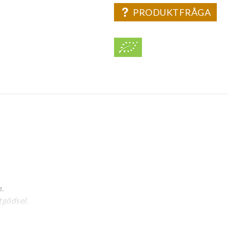
PRODUKTFRÅGA
.
tgödsel.
.