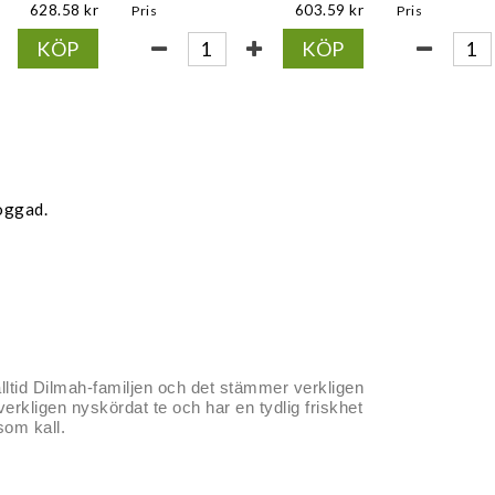
628.58
603.59
Pris
Pris
KÖP
KÖP
oggad.
lltid Dilmah-familjen och det stämmer verkligen
verkligen nyskördat te och har en tydlig friskhet
som kall.