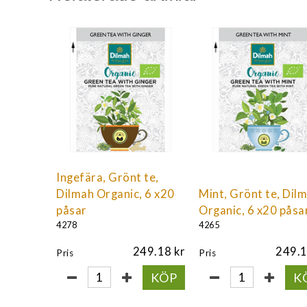
Ingefära, Grönt te,
Dilmah Organic, 6 x20
Mint, Grönt te, Dil
påsar
Organic, 6 x20 påsa
4278
4265
249.18
249.
Pris
Pris
KÖP
K