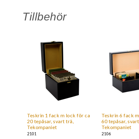
Martin & Servera 363556
Menigo 117692
Tillbehör
Sv Cater 4275
Mårdskog 90034275
Teskrin 1 fack m lock för ca
Teskrin 6 fack m
20 tepåsar, svart trä,
60 tepåsar, svart
Tekompaniet
Tekompaniet
2101
2106