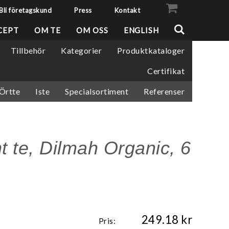
Bli företagskund
Press
Kontakt
VISA VARUKORGEN
TILL KASSAN
CEPT
OM TE
OM OSS
ENGLISH
Tillbehör
Kategorier
Produktkataloger
Certifikat
/Örtte
Iste
Specialsortiment
Referenser
 te, Dilmah Organic, 6
249.18
Pris: