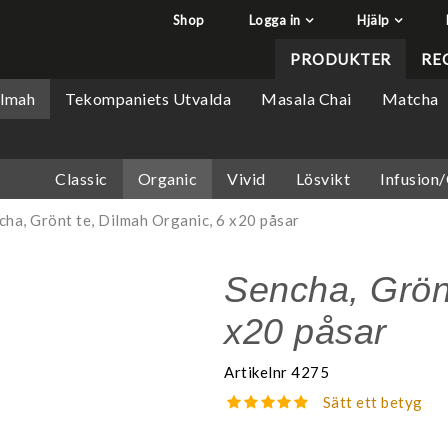
Shop
Logga in
Hjälp
har lagts i din varukorg
Q&A - Vanliga frågor
PRODUKTER
RE
Så handlar du
ilmah
Tekompaniets Utvalda
Masala Chai
Matcha
Söktips
Mitt konto
Classic
Organic
Vivid
Lösvikt
Infusion
Leverans & returer
Betalning
cha, Grönt te, Dilmah Organic, 6 x20 påsar
Säkerhet & Cookies
Sencha, Grönt
x20 påsar
Artikelnr
4275
Sätt ett betyg