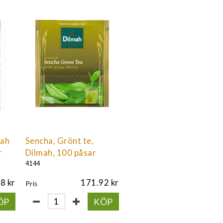
mah
Sencha, Grönt te,
r
Dilmah, 100 påsar
4144
18
171.92
Pris
ÖP
KÖP