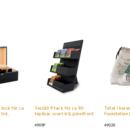
 lock för ca
Teställ 9 fack för ca 90
Tefat i ker
 trä,
tepåsar, svart trä, plexifront
Foundation (
4909P
4902X