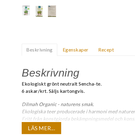
Beskrivning
Egenskaper
Recept
Beskrivning
Ekologiskt grönt neutralt Sencha-te.
6 askar/krt. Säljs kartongvis.
Dilmah Organic - naturens smak.
Ekologiska teer producerade i harmoni med naturen
Fritt från konstgjorda bekämpningsmedel och kons
Individuellt kuverterat (20 påsar/ask). EU-ekologisk
LÄS MER...