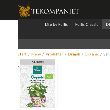
Produkten 
Life by Follis
Follis Classic
D
Start
/
Meny
/
Produkter
/
Dilmah
/
Organic
/
Sen