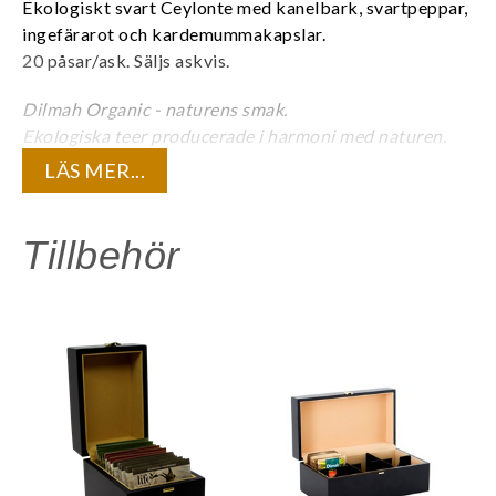
Ekologiskt svart Ceylonte med kanelbark, svartpeppar,
ingefärarot och kardemummakapslar.
20 påsar/ask. Säljs askvis.
Dilmah Organic - naturens smak.
Ekologiska teer producerade i harmoni med naturen.
Fritt från konstgjorda bekämpningsmedel och
LÄS MER...
konstgödsel.
Individuellt kuverterat. EU-ekologisk.
Tillbehör