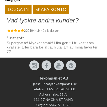
LOGGA IN
SKAPA KONTO
Vad tyckte andra kunder?
220104
- Linnéa Isaksson
Supergott
Supergott te! Mycket smak! Lika gott till frukost som
kvällste. Eller bara för att avnjuta! Ett av mina favoriter
??
Tekompaniet AB
E-post:
info@tekompaniet.se
Telefon:
+46 8 68 40 50 00
Adress:
Box 1172
131 27 NACKA STRAND
Org.nr:
556676-1598