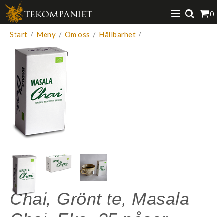
Produkten har lagts i din varukorg
0
VISA VARUKORGEN
TILL KASSAN
Start
/
Meny
/
Om oss
/
Hållbarhet
/
Chai, Grönt te, Masala