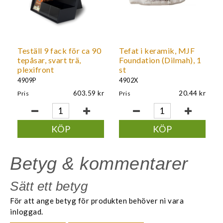
Teställ 9 fack för ca 90
Tefat i keramik, MJF
tepåsar, svart trä,
Foundation (Dilmah), 1
plexifront
st
4909P
4902X
603.59
20.44
Pris
Pris
KÖP
KÖP
Betyg & kommentarer
Sätt ett betyg
För att ange betyg för produkten behöver ni vara
inloggad.