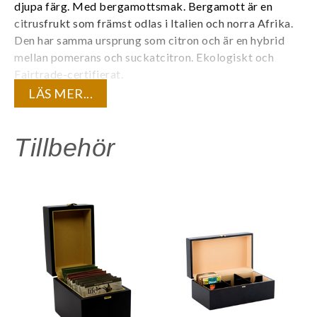
djupa färg. Med bergamottsmak. Bergamott är en
citrusfrukt som främst odlas i Italien och norra Afrika.
Den har samma ursprung som citron och är en hybrid
mellan pomerans och suckatcitron.
Ekologiskt och
Fairtrade-certifierat.
LÄS MER...
Varje tepåse är individuellt förpackad i ett tätt kuvert
för att bevara teets kvalité och den unika aromen. 20
tepåsar/ask. 6 askar/kartong.
Tillbehör
Innehåll:
Ekologisk svart te, naturlig bergamottarom.
Är du registrerad företagskund? Logga in för att se dina
kundunika priser.