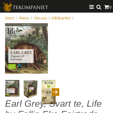
Produkten har lagts i din varukorg
0
VISA VARUKORGEN
TILL KASSAN
Start
/
Meny
/
Om oss
/
Hållbarhet
/
Earl Grey, Svart te, Life