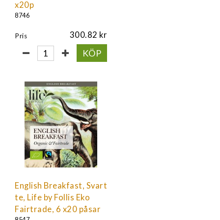
x20p
8746
300.82
Pris
KÖP
English Breakfast, Svart
te, Life by Follis Eko
Fairtrade, 6 x20 påsar
8547