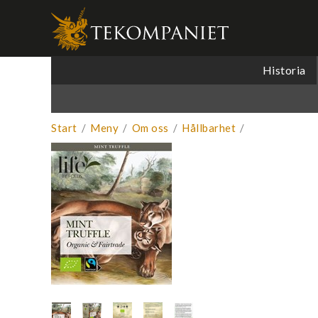
Produkten 
Historia
Start
/
Meny
/
Om oss
/
Hållbarhet
/