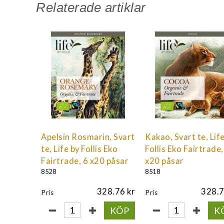
Relaterade artiklar
Apelsin Rosmarin, Svart
Kakao, Svart te, Lif
te, Life by Follis Eko
Follis Eko Fairtrade,
Fairtrade, 6 x20 påsar
x20 påsar
8528
8518
328.76
328.
Pris
Pris
KÖP
K