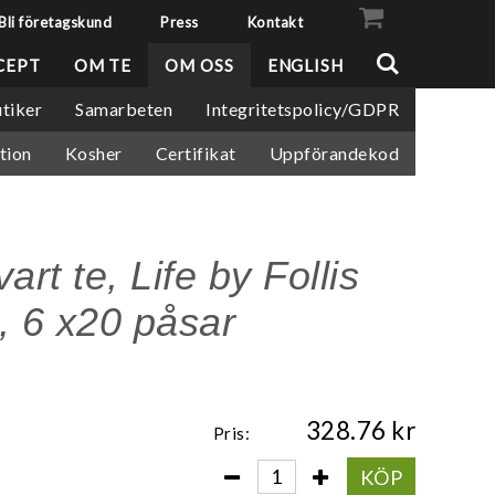
Bli företagskund
Press
Kontakt
VISA VARUKORGEN
TILL KASSAN
CEPT
OM TE
OM OSS
ENGLISH
tiker
Samarbeten
Integritetspolicy/GDPR
tion
Kosher
Certifikat
Uppförandekod
vart te, Life by Follis
, 6 x20 påsar
328.76
Pris:
KÖP