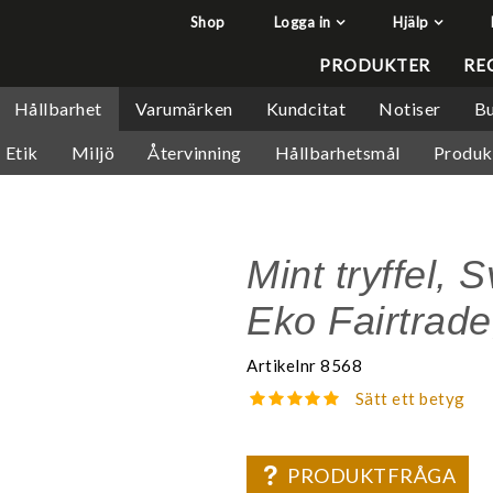
Shop
Logga in
Hjälp
har lagts i din varukorg
Q&A - Vanliga frågor
PRODUKTER
RE
Så handlar du
Hållbarhet
Varumärken
Kundcitat
Notiser
Bu
Söktips
Etik
Miljö
Återvinning
Hållbarhetsmål
Produk
Mitt konto
Leverans & returer
Betalning
Mint tryffel, S
Säkerhet & Cookies
Eko Fairtrade
Artikelnr
8568
Sätt ett betyg
PRODUKTFRÅGA