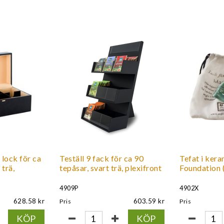
 lock för ca
Teställ 9 fack för ca 90
Tefat i ker
 trä,
tepåsar, svart trä, plexifront
Foundation (
4909P
4902X
628.58
603.59
Pris
Pris
KÖP
KÖP