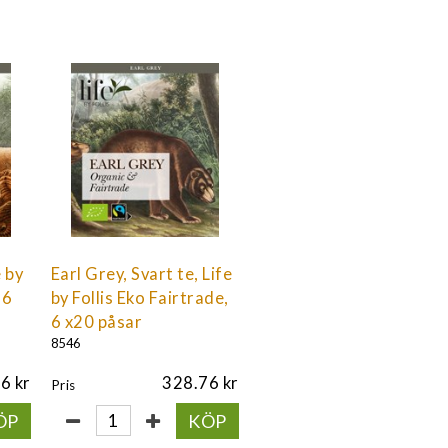
e by
Earl Grey, Svart te, Life
 6
by Follis Eko Fairtrade,
6 x20 påsar
8546
76
328.76
Pris
ÖP
KÖP