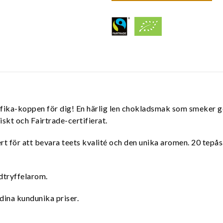
kta fika-koppen för dig! En härlig len chokladsmak som smeker
skt och Fairtrade-certifierat.
vert för att bevara teets kvalité och den unika aromen. 20 tepå
dtryffelarom.
dina kundunika priser.