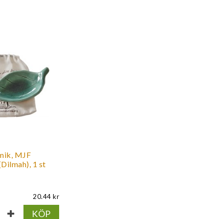
amik, MJF
Dilmah), 1 st
20.44
KÖP