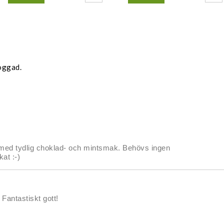
oggad.
e med tydlig choklad- och mintsmak. Behövs ingen
kat :-)
 Fantastiskt gott!