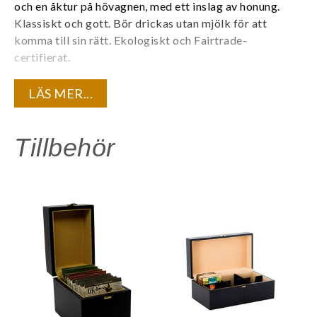
och en åktur på hövagnen, med ett inslag av honung.
Klassiskt och gott. Bör drickas utan mjölk för att
komma till sin rätt.
Ekologiskt och Fairtrade-
certifierat.
Varje tepåse är individuellt förpackad i ett tätt kuvert
LÄS MER...
för att bevara teets kvalité och den unika
aromen. 20 tepåsar/ask.
Tillbehör
Innehåll:
Ekologiskt grönt te
Life by Follis är premiumte med spännande smaker som
gör skillnad för människor och miljö.