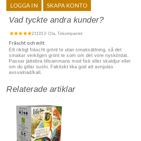
LOGGA IN
SKAPA KONTO
Vad tyckte andra kunder?
211013
- Ola, Tekompaniet
Fräscht och milt
Ett riktigt fräscht grönt te utan smaksättning, så det
smakar verkligen grönt te som om det vore nyskördat.
Passar jättebra tillsammans med fisk eller skaldjur eller
om du gillar sushi. Faktiskt lika god att avnjutas
avsvalnad/kall.
Relaterade artiklar