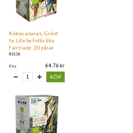
Kokos ananas, Grönt
te, Life by Follis Eko
Fairtrade, 20 påsar
8555X
64.76
Pris
KÖP