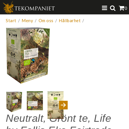
Produkten har lagts i din varukorg
0
VISA VARUKORGEN
TILL KASSAN
Start
/
Meny
/
Om oss
/
Hållbarhet
/
Neutralt, Grönt te, Life