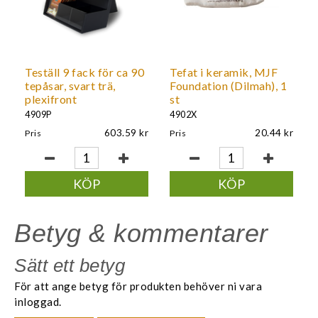
Teställ 9 fack för ca 90
Tefat i keramik, MJF
tepåsar, svart trä,
Foundation (Dilmah), 1
plexifront
st
4909P
4902X
603.59
20.44
Pris
Pris
KÖP
KÖP
Betyg & kommentarer
Sätt ett betyg
För att ange betyg för produkten behöver ni vara
inloggad.