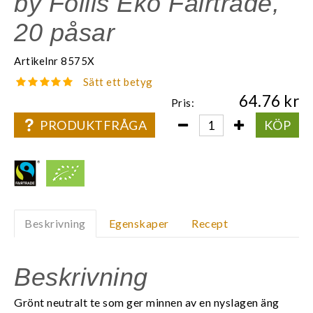
by Follis Eko Fairtrade,
20 påsar
Artikelnr
8575X
Sätt ett betyg
64.76
Pris:
PRODUKTFRÅGA
KÖP
Beskrivning
Egenskaper
Recept
Beskrivning
Grönt neutralt te som ger minnen av en nyslagen äng