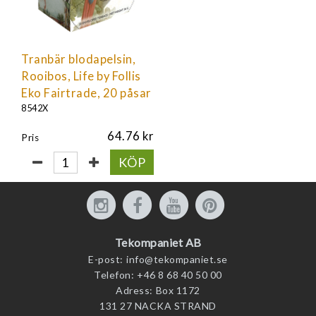
Tranbär blodapelsin,
Rooibos, Life by Follis
Eko Fairtrade, 20 påsar
8542X
64.76
Pris
KÖP
Tekompaniet AB
E-post:
info@tekompaniet.se
Telefon:
+46 8 68 40 50 00
Adress:
Box 1172
131 27 NACKA STRAND