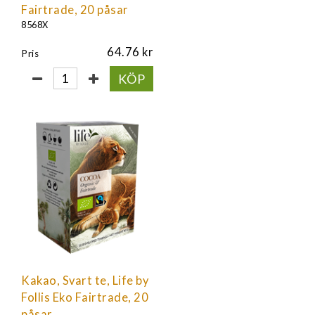
Fairtrade, 20 påsar
8568X
64.76
Pris
KÖP
Kakao, Svart te, Life by
Follis Eko Fairtrade, 20
påsar