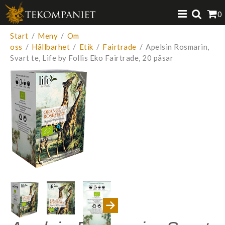
Produkten har lagts i din varukorg
0
VISA VARUKORGEN
TILL KASSAN
Start
/
Meny
/
Om
oss
/
Hållbarhet
/
Etik
/
Fairtrade
/
Apelsin Rosmarin,
Svart te, Life by Follis Eko Fairtrade, 20 påsar