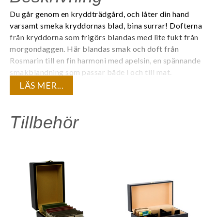
Du går genom en kryddträdgård, och låter din hand
varsamt smeka kryddornas blad, bina surrar! Dofterna
från kryddorna som frigörs blandas med lite fukt från
morgondaggen. Här blandas smak och doft från
Rosmarin till en fin harmoni med apelsin, en spännande
smakblandning som passar både i och till mat.
Ekologiskt och Fairtrade-certifierat.
LÄS MER...
Varje tepåse är individuellt förpackad i ett tätt kuvert
för att bevara teets kvalité och den unika
Tillbehör
aromen. 20 tepåsar/ask.
Innehåll:
Eko svart te, eko rosmarin, eko apelsinskal, naturlig
apelsinarom.
Är du registrerad företagskund? Logga in för att se dina
kundunika priser.