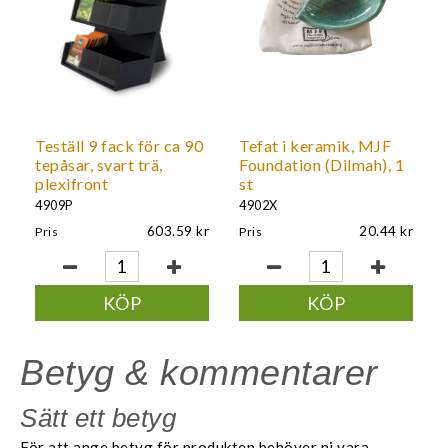
Teställ 9 fack för ca 90
Tefat i keramik, MJF
tepåsar, svart trä,
Foundation (Dilmah), 1
plexifront
st
4909P
4902X
603.59
20.44
Pris
Pris
KÖP
KÖP
Betyg & kommentarer
Sätt ett betyg
För att ange betyg för produkten behöver ni vara