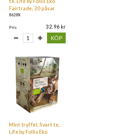
te, Life by Follis Eko
Fairtrade, 20 påsar
8628X
32.96
Pris
KÖP
Mint tryffel, Svart te,
Life by Follis Eko