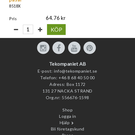
8518X
64.76
Pris
KÖP
Tekompaniet AB
E-post:
info@tekompaniet.se
Telefon:
+46 8 68 40 50 00
Adress:
Box 1172
131 27 NACKA STRAND
Org.nr:
556676-1598
Shop
Logga in
Hjälp
Bli företagskund