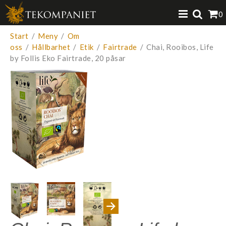
Produkten har lagts i din varukorg
0
VISA VARUKORGEN
TILL KASSAN
Start
/
Meny
/
Om
oss
/
Hållbarhet
/
Etik
/
Fairtrade
/
Chai, Rooibos, Life
by Follis Eko Fairtrade, 20 påsar