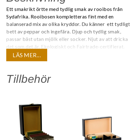
Ett smakrikt örtte med tydlig smak av rooibos från
Sydafrika. Rooibosen kompletteras fint med en
balanserad mix av olika kryddor. Du känner ett tydligt
bett av peppar och ingefära. Djup och tydlig smak,
passar bäst utan mjölk eller socker. Njut av att dricka
det som det är.
Ekologiskt och Fairtrade-certifierat.
LÄS MER...
Varje tepåse är individuellt förpackad i ett tätt kuvert
för att bevara teets kvalité och den unika
aromen. 20 tepåsar/ask.
Tillbehör
Innehåll:
Eko Rooibos, eko kanel, eko ingefära, eko
kardemumma, eko nejlika, eko svartpeppar
Life by Follis är premiumte med spännande smaker som
gör skillnad för människor och miljö.