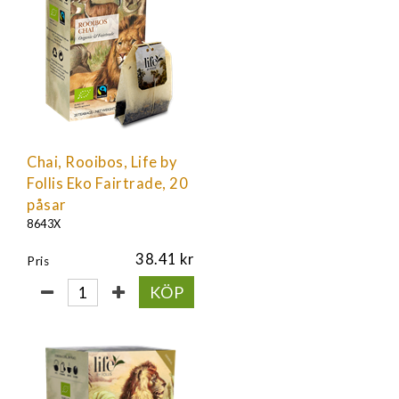
Chai, Rooibos, Life by
Follis Eko Fairtrade, 20
påsar
8643X
38.41
Pris
KÖP