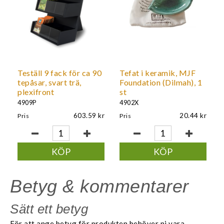
Teställ 9 fack för ca 90
Tefat i keramik, MJF
tepåsar, svart trä,
Foundation (Dilmah), 1
plexifront
st
4909P
4902X
603.59
20.44
Pris
Pris
KÖP
KÖP
Betyg & kommentarer
Sätt ett betyg
För att ange betyg för produkten behöver ni vara