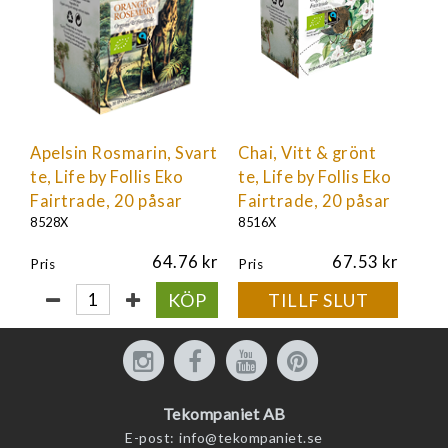
Apelsin Rosmarin, Svart
Chai, Vitt & grönt
te, Life by Follis Eko
te, Life by Follis Eko
Fairtrade, 20 påsar
Fairtrade, 20 påsar
8528X
8516X
64.76
67.53
Pris
Pris
KÖP
TILLF SLUT
Tekompaniet AB
E-post:
info@tekompaniet.se