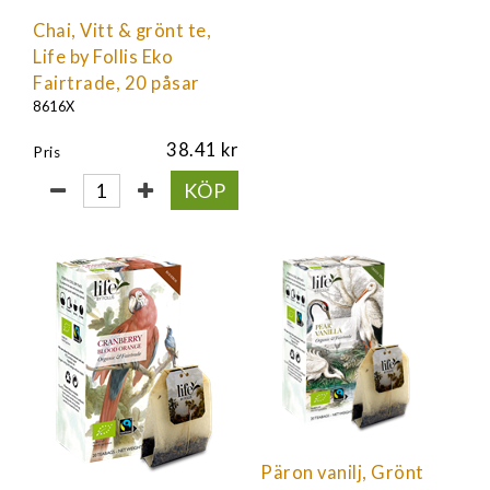
Chai, Vitt & grönt te,
Life by Follis Eko
Fairtrade, 20 påsar
8616X
38.41
Pris
KÖP
Päron vanilj, Grönt