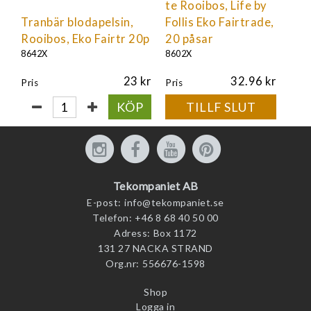
te Rooibos, Life by
Tranbär blodapelsin,
Follis Eko Fairtrade,
Rooibos, Eko Fairtr 20p
20 påsar
8642X
8602X
23
32.96
Pris
Pris
KÖP
TILLF SLUT
Tekompaniet AB
E-post:
info@tekompaniet.se
Telefon:
+46 8 68 40 50 00
Adress:
Box 1172
131 27 NACKA STRAND
Org.nr:
556676-1598
Shop
Logga in