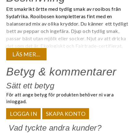
Ett smakrikt örtte med tydlig smak av rooibos från
Sydafrika. Rooibosen kompletteras fint med en
balanserad mix av olika kryddor. Du känner ett tydligt
bett av peppar och ingefära. Djup och tydlig smak,
passar bäst utan mjölk eller socker. Njut av att dricka
det som det är.
Ekologiskt och Fairtrade-certifierat.
LÄS MER...
20 tepåsar förpackade i en (1) aromtät påse för att
bevara teets kvalité och den unika aromen. 20
Betyg & kommentarer
tepåsar/ask.
Sätt ett betyg
Innehåll:
För att ange betyg för produkten behöver ni vara
Eko Rooibos, eko kanel, eko ingefära, eko
inloggad.
kardemumma, eko nejlika, eko svartpeppar
LOGGA IN
SKAPA KONTO
Life by Follis är premiumte med spännande smaker som
gör skillnad för människor och miljö.
Vad tyckte andra kunder?