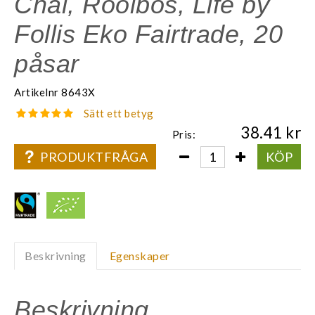
Chai, Rooibos, Life by
Follis Eko Fairtrade, 20
påsar
Artikelnr
8643X
Sätt ett betyg
38.41
Pris:
PRODUKTFRÅGA
KÖP
Beskrivning
Egenskaper
Beskrivning