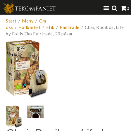
Produkten har lagts i din varukorg
0
VISA VARUKORGEN
TILL KASSAN
Start
/
Meny
/
Om
oss
/
Hållbarhet
/
Etik
/
Fairtrade
/
Chai, Rooibos, Life
by Follis Eko Fairtrade, 20 påsar