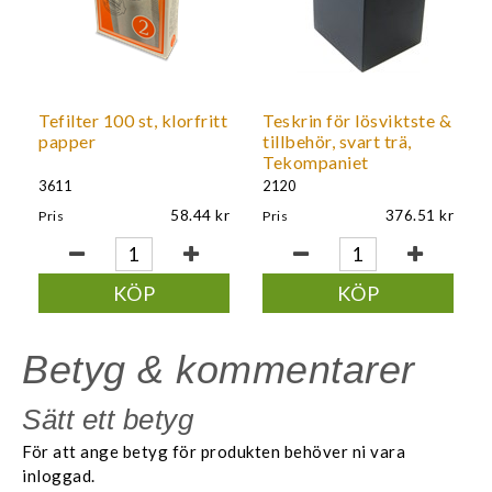
Tefilter 100 st, klorfritt
Teskrin för lösviktste &
papper
tillbehör, svart trä,
Tekompaniet
3611
2120
58.44
376.51
Pris
Pris
KÖP
KÖP
Betyg & kommentarer
Sätt ett betyg
För att ange betyg för produkten behöver ni vara
inloggad.