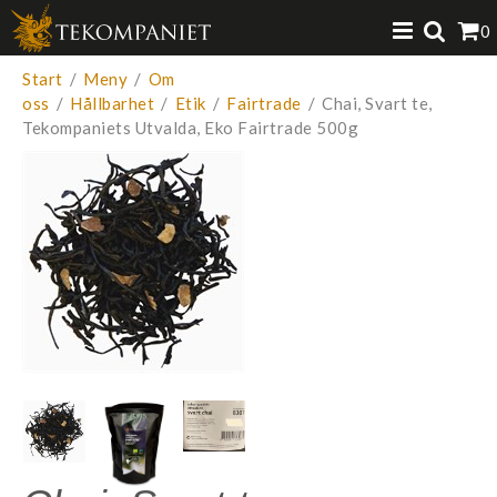
Produkten har lagts i din varukorg
0
VISA VARUKORGEN
TILL KASSAN
Start
/
Meny
/
Om
oss
/
Hållbarhet
/
Etik
/
Fairtrade
/
Chai, Svart te,
Tekompaniets Utvalda, Eko Fairtrade 500g