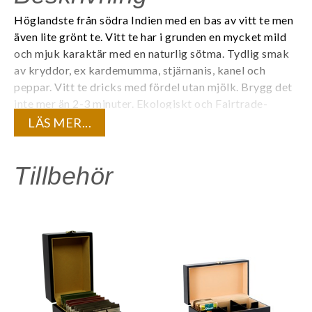
Höglandste från södra Indien med en bas av vitt te men
även lite grönt te. Vitt te har i grunden en mycket mild
och mjuk karaktär med en naturlig sötma. Tydlig smak
av kryddor, ex kardemumma, stjärnanis, kanel och
peppar. Vitt te dricks med fördel utan mjölk. Brygg det
inte mer än 2-3 minuter.
Ekologiskt och Fairtrade-
certifierat.
LÄS MER...
Varje tepåse är individuellt förpackad i ett tätt kuvert
för att bevara den unika aromen. 20 tepåsar/ask.
Tillbehör
Innehåll:
Eko vitt te, eko grönt te, eko kanel, eko rostad
cikoriarot, eko ingefära, eko stjärnanis, eko
kardemumma, eko nejlika, eko svartpeppar, naturlig
masala- och vaniljarom.
Är du registrerad företagskund? Logga in för att se dina