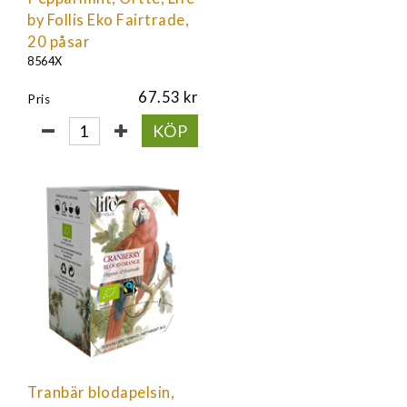
by Follis Eko Fairtrade,
20 påsar
8564X
67.53
Pris
KÖP
Tranbär blodapelsin,