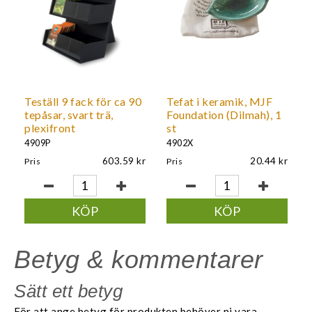
Teställ 9 fack för ca 90
Tefat i keramik, MJF
tepåsar, svart trä,
Foundation (Dilmah), 1
plexifront
st
4909P
4902X
603.59
20.44
Pris
Pris
KÖP
KÖP
Betyg & kommentarer
Sätt ett betyg
För att ange betyg för produkten behöver ni vara