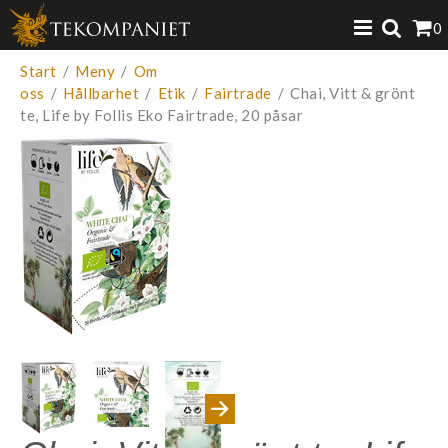
Produkten har lagts i din varukorg
0
VISA VARUKORGEN
TILL KASSAN
Start
/
Meny
/
Om
oss
/
Hållbarhet
/
Etik
/
Fairtrade
/
Chai, Vitt & grönt
te, Life by Follis Eko Fairtrade, 20 påsar