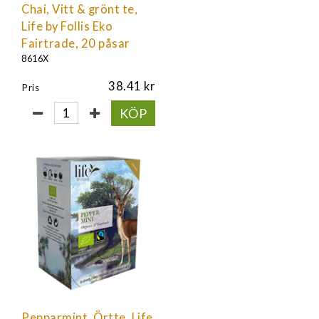
Chai, Vitt & grönt te,
Life by Follis Eko
Fairtrade, 20 påsar
8616X
38.41
Pris
KÖP
Pepparmint, Örtte, Life