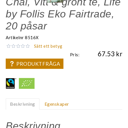
Chai, Vitt & grönt te, Life
by Follis Eko Fairtrade,
20 påsar
Artikelnr
8516X
Sätt ett betyg
67.53
Pris:
PRODUKTFRÅGA
Beskrivning
Egenskaper
Beskrivning