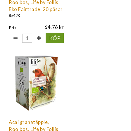
Rooibos, Life by Follis
Eko Fairtrade, 20 påsar
8542X
64.76
Pris
KÖP
Acai granatäpple,
Rooibos, Life by Follis