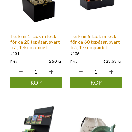
kundunika priser.
Teskrin 1 fack m lock
Teskrin 6 fack m lock
för ca 20 tepåsar, svart
för ca 60 tepåsar, svart
trä, Tekompaniet
trä, Tekompaniet
2101
2106
250
628.58
Pris
Pris
KÖP
KÖP