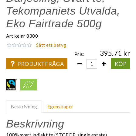
Tekompaniets Utvalda,
Eko Fairtrade 500g
Artikelnr
8380
Sätt ett betyg
395.71
Pris:
PRODUKTFRÅGA
KÖP
Beskrivning
Egenskaper
Beskrivning
100% svart indiskt te (STGFOP, single estate)