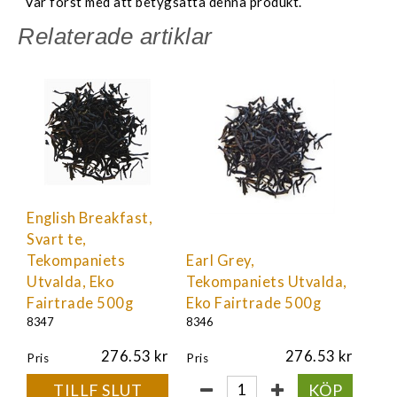
Var först med att betygsätta denna produkt.
Relaterade artiklar
English Breakfast,
Svart te,
Tekompaniets
Earl Grey,
Utvalda, Eko
Tekompaniets Utvalda,
Fairtrade 500g
Eko Fairtrade 500g
8347
8346
276.53
276.53
Pris
Pris
TILLF SLUT
KÖP