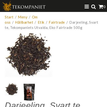
Produkten har lagts i din varukorg
0
VISA VARUKORGEN
TILL KASSAN
Start
/
Meny
/
Om
oss
/
Hållbarhet
/
Etik
/
Fairtrade
/
Darjeeling, Svart
te, Tekompaniets Utvalda, Eko Fairtrade 500g
Darjeeling, Svart te,