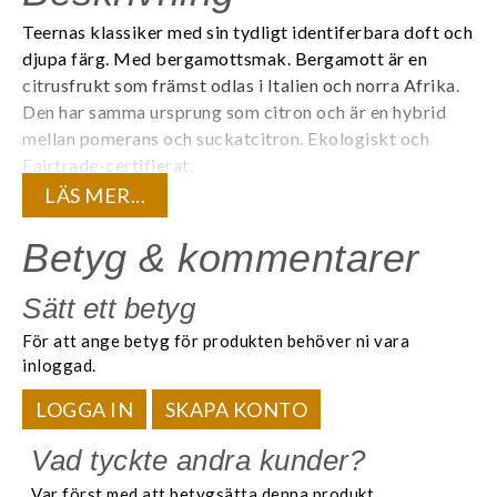
Teernas klassiker med sin tydligt identiferbara doft och
djupa färg. Med bergamottsmak. Bergamott är en
citrusfrukt som främst odlas i Italien och norra Afrika.
Den har samma ursprung som citron och är en hybrid
mellan pomerans och suckatcitron.
Ekologiskt och
Fairtrade-certifierat.
LÄS MER...
20 tepåsar förpackade i en (1) aromtät påse för att
bevara teets kvalité och den unika aromen. 20
Betyg & kommentarer
tepåsar/ask.
Sätt ett betyg
Innehåll:
För att ange betyg för produkten behöver ni vara
Ekologisk svart te, naturlig bergamottarom.
inloggad.
Är du registrerad företagskund? Logga in för att se dina
LOGGA IN
SKAPA KONTO
kundunika priser.
Vad tyckte andra kunder?
Var först med att betygsätta denna produkt.