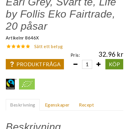
Earl Grey, Svart te, Life
by Follis Eko Fairtrade,
20 påsar
Artikelnr
8646X
Sätt ett betyg
32.96
Pris:
PRODUKTFRÅGA
KÖP
Beskrivning
Egenskaper
Recept
Beskrivning