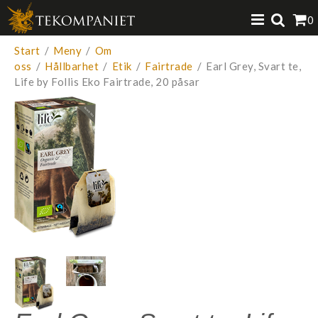
Produkten har lagts i din varukorg
0
VISA VARUKORGEN
TILL KASSAN
Start
/
Meny
/
Om
oss
/
Hållbarhet
/
Etik
/
Fairtrade
/
Earl Grey, Svart te,
Life by Follis Eko Fairtrade, 20 påsar