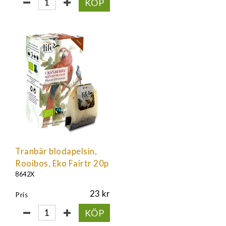
KÖP
Tranbär blodapelsin,
Rooibos, Eko Fairtr 20p
8642X
23
Pris
KÖP