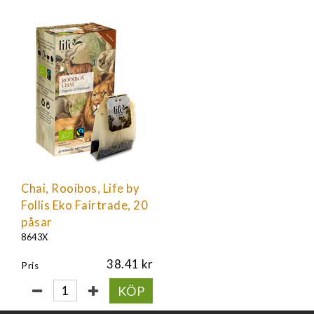
Chai, Rooibos, Life by
Follis Eko Fairtrade, 20
påsar
8643X
38.41
Pris
KÖP