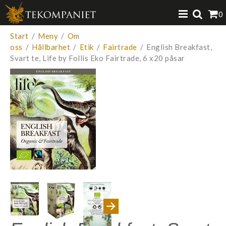
Produkten har lagts i din varukorg
0
VISA VARUKORGEN
TILL KASSAN
Start
/
Meny
/
Om
oss
/
Hållbarhet
/
Etik
/
Fairtrade
/
English Breakfast,
Svart te, Life by Follis Eko Fairtrade, 6 x20 påsar