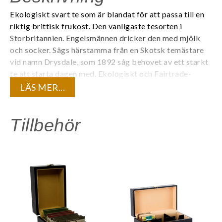
Ekologiskt svart te som är blandat för att passa till en
riktig brittisk frukost. Den vanligaste tesorten i
Storbritannien. Engelsmännen dricker den med mjölk
och socker. Sägs härstamma från en Skotsk temästare
vid namn Drysdale, som 1892 såg behovet av ett starkt
te att starta dagen med.
Ekologiskt och Fairtrade-
certifierat.
LÄS MER...
Varje tepåse är individuellt förpackad i ett tätt kuvert
för att bevara teets kvalité och den unika
Tillbehör
aromen. 20 tepåsar/ask. 6 askar/kartong.
Innehåll:
Ekologisk svart te
Life by Follis är premiumte med spännande smaker som
gör skillnad för människor och miljö.