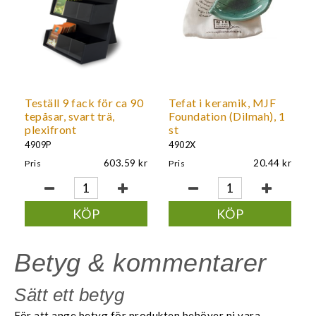
Teställ 9 fack för ca 90
Tefat i keramik, MJF
tepåsar, svart trä,
Foundation (Dilmah), 1
plexifront
st
4909P
4902X
603.59
20.44
Pris
Pris
KÖP
KÖP
Betyg & kommentarer
Sätt ett betyg
För att ange betyg för produkten behöver ni vara