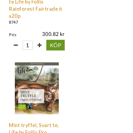
te Life by Follis
Rainforest Fairtrade 6
x20p
8747
300.82
Pris
KÖP
Mint tryffel, Svart te,
Life by Follis Eko