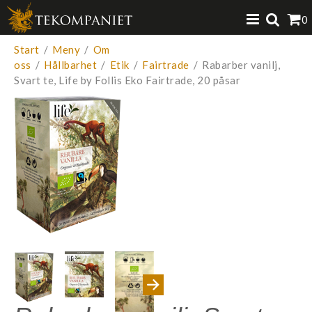
Produkten har lagts i din varukorg
0
VISA VARUKORGEN
TILL KASSAN
Start
/
Meny
/
Om
oss
/
Hållbarhet
/
Etik
/
Fairtrade
/
Rabarber vanilj,
Svart te, Life by Follis Eko Fairtrade, 20 påsar