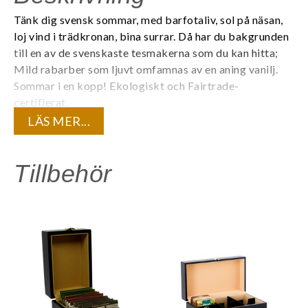
Tänk dig svensk sommar, med barfotaliv, sol på näsan,
loj vind i trädkronan, bina surrar. Då har du bakgrunden
till en av de svenskaste tesmakerna som du kan hitta;
Mild rabarber som ljuvt omfamnas av en aning vanilj.
Sommar i en kopp!
Ekologiskt och Fairtrade-
certifierat.
LÄS MER...
Varje tepåse är individuellt förpackad i ett tätt kuvert
för att bevara teets kvalité och den unika
aromen. 20 tepåsar/ask.
Tillbehör
Innehåll:
Eko svart te, rabarber- och vaniljarom.
Är du registrerad företagskund? Logga in för att se dina
kundunika priser.