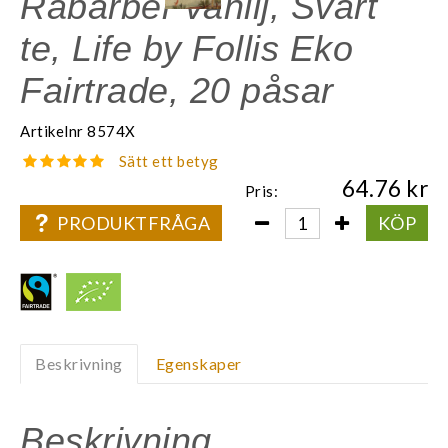
Rabarber vanilj, Svart
te, Life by Follis Eko
Fairtrade, 20 påsar
Artikelnr
8574X
Sätt ett betyg
64.76
Pris:
PRODUKTFRÅGA
KÖP
Beskrivning
Egenskaper
Beskrivning