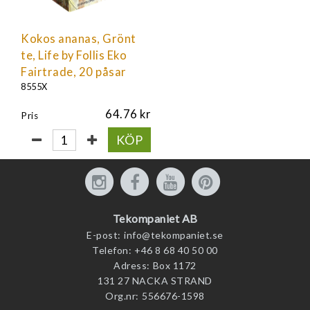
Kokos ananas, Grönt
te, Life by Follis Eko
Fairtrade, 20 påsar
8555X
64.76
Pris
KÖP
Tekompaniet AB
E-post:
info@tekompaniet.se
Telefon:
+46 8 68 40 50 00
Adress:
Box 1172
131 27 NACKA STRAND
Org.nr:
556676-1598