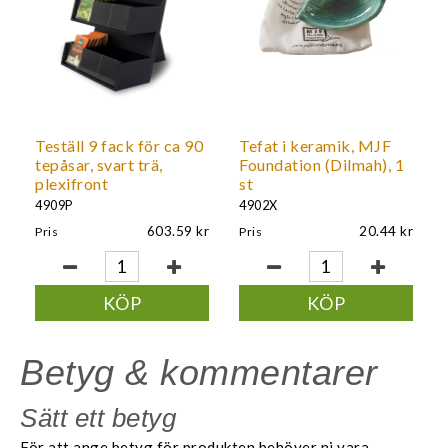
Teställ 9 fack för ca 90
Tefat i keramik, MJF
tepåsar, svart trä,
Foundation (Dilmah), 1
plexifront
st
4909P
4902X
603.59
20.44
Pris
Pris
KÖP
KÖP
Betyg & kommentarer
Sätt ett betyg
För att ange betyg för produkten behöver ni vara