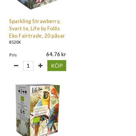
Sparkling Strawberry,
Svart te, Life by Follis
Eko Fairtrade, 20 påsar
8520X
64.76
Pris
KÖP