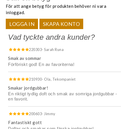
För att ange betyg för produkten behöver ni vara
inloggad.
LOGGA IN
SKAPA KONTO
Vad tyckte andra kunder?
220303
- Sarah Runa
Smak av sommar
Förföriskt god! En av favoriterna!
210930
- Ola, Tekompaniet
Smakar jordgubbar!
En riktigt tydlig doft och smak av somriga jordgubbar -
en favorit.
200603
- Jimmy
Fantastiskt gott
Doftar och smakar som färska jordgubbar!