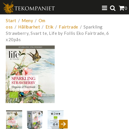
Produkten har lagts i din varukorg
0
VISA VARUKORGEN
TILL KASSAN
Start
/
Meny
/
Om
oss
/
Hållbarhet
/
Etik
/
Fairtrade
/
Sparkling
Strawberry, Svart te, Life by Follis Eko Fairtrade, 6
x20pås