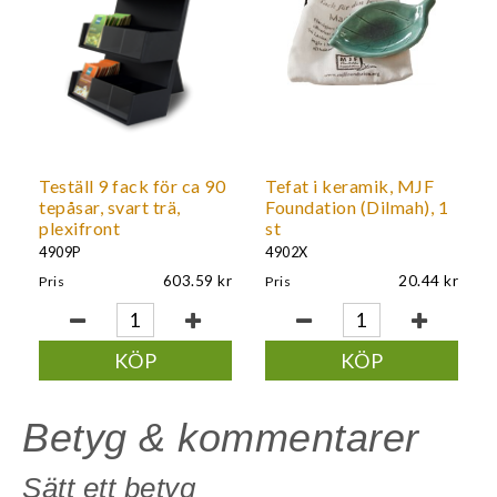
Teställ 9 fack för ca 90
Tefat i keramik, MJF
tepåsar, svart trä,
Foundation (Dilmah), 1
plexifront
st
4909P
4902X
603.59
20.44
Pris
Pris
KÖP
KÖP
Betyg & kommentarer
Sätt ett betyg