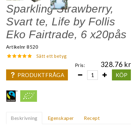
Sparkling Strawberry,
Svart te, Life by Follis
Eko Fairtrade, 6 x20pås
Artikelnr
8520
Sätt ett betyg
328.76
Pris:
PRODUKTFRÅGA
KÖP
Beskrivning
Egenskaper
Recept