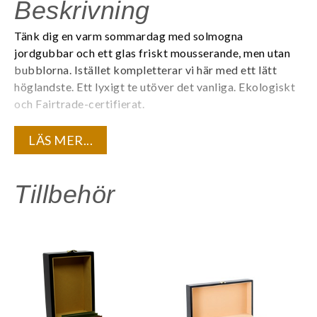
Beskrivning
Tänk dig en varm sommardag med solmogna
jordgubbar och ett glas friskt mousserande, men utan
bubblorna. Istället kompletterar vi här med ett lätt
höglandste. Ett lyxigt te utöver det vanliga.
Ekologiskt
och Fairtrade-certifierat.
Varje tepåse är individuellt förpackad i ett tätt kuvert
LÄS MER...
för att bevara teets kvalité och den unika
aromen. 20 tepåsar/ask. 6 askar/kartong.
Tillbehör
Innehåll:
Ekologiskt svart te, naturlig jordgubbsarom.
Är du registrerad företagskund? Logga in för att se dina
kundunika priser.