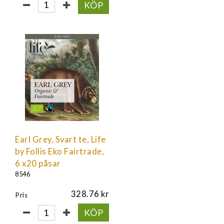
KÖP
Earl Grey, Svart te, Life
by Follis Eko Fairtrade,
6 x20 påsar
8546
328.76
Pris
KÖP