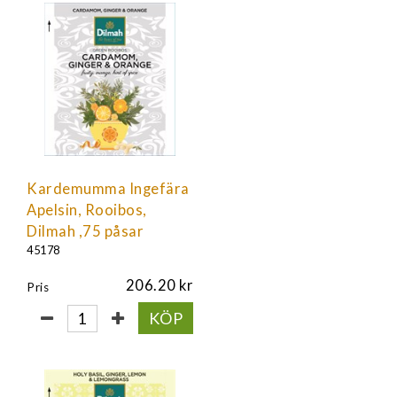
Kardemumma Ingefära
Apelsin, Rooibos,
Dilmah ,75 påsar
45178
206.20
Pris
KÖP