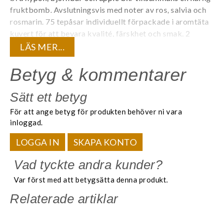
fruktbomb. Avslutningsvis med noter av ros, salvia och
rosmarin. 75 tepåsar individuellt förpackade i aromtäta
kuvert för att bevara kvalité, färskhet och smak. 2
g/påse. Koffeinfritt.
LÄS MER...
Våra nya örtteer har en härlig kombination av kryddor
Betyg & kommentarer
och örter med flera fantastiska funktionella egenskaper.
Hela sortimentet är rikt på både smak och doft och
Sätt ett betyg
lämpar sig utmärkt för att även bryggas till iste.
Många
För att ange betyg för produkten behöver ni vara
kryddor kommer från Sri Lanka.
Samtliga är koffeinfria
inloggad.
och bör avnjutas utan mjölk.
LOGGA IN
SKAPA KONTO
Vad tyckte andra kunder?
Var först med att betygsätta denna produkt.
Relaterade artiklar