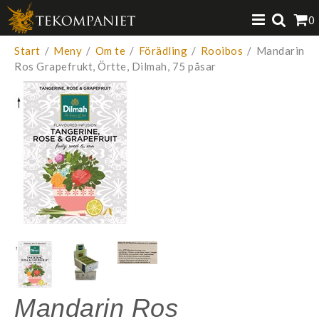
Produkten har lagts i din varukorg
0
VISA VARUKORGEN
TILL KASSAN
Start
/
Meny
/
Om te
/
Förädling
/
Rooibos
/
Mandarin
Ros Grapefrukt, Örtte, Dilmah, 75 påsar
Mandarin Ros