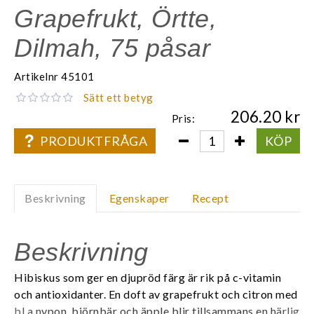
Grapefrukt, Örtte,
Dilmah, 75 påsar
Artikelnr
45101
Sätt ett betyg
206.20
Pris:
PRODUKTFRÅGA
KÖP
Beskrivning
Egenskaper
Recept
Beskrivning
Hibiskus som ger en djupröd färg är rik på c-vitamin
och antioxidanter. En doft av grapefrukt och citron med
bl a nypon, björnbär och äpple blir tillsammans en härlig