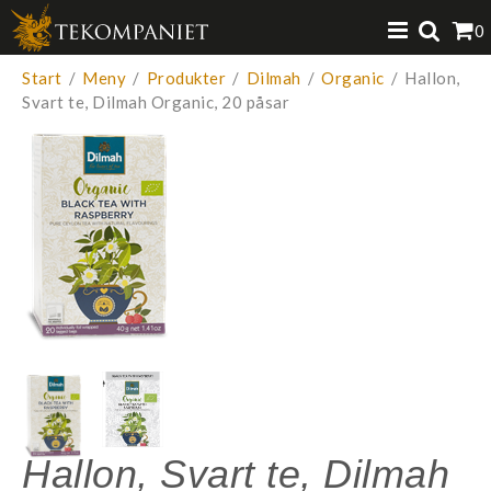
Produkten har lagts i din varukorg
0
VISA VARUKORGEN
TILL KASSAN
Start
/
Meny
/
Produkter
/
Dilmah
/
Organic
/
Hallon,
Svart te, Dilmah Organic, 20 påsar
Hallon, Svart te, Dilmah