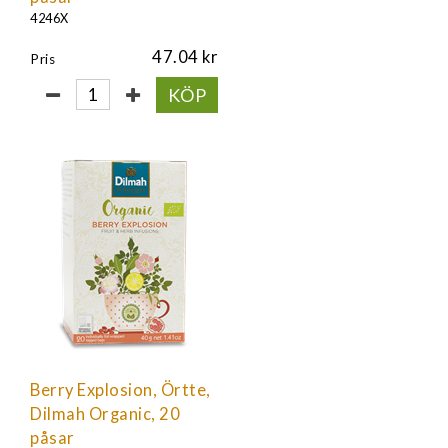
4246X
47.04
Pris
KÖP
Berry Explosion, Örtte,
Dilmah Organic, 20
påsar