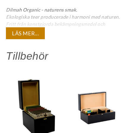
Dilmah Organic - naturens smak.
Ekologiska teer producerade i harmoni med naturen.
Fritt från konstgjorda bekämpningsmedel och
konstgödsel.
LÄS MER...
Individuellt kuverterat. EU-ekologisk.
Tillbehör