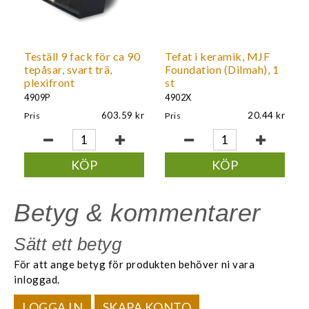
Teställ 9 fack för ca 90
Tefat i keramik, MJF
tepåsar, svart trä,
Foundation (Dilmah), 1
plexifront
st
4909P
4902X
603.59
20.44
Pris
Pris
KÖP
KÖP
Betyg & kommentarer
Sätt ett betyg
För att ange betyg för produkten behöver ni vara
inloggad.
LOGGA IN
SKAPA KONTO