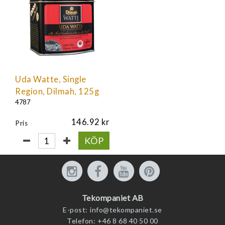
Uda Watte, Single
Region, Dilmah, 125g
4787
146.92
Pris
KÖP
Tekompaniet AB
E-post:
info@tekompaniet.se
Telefon:
+46 8 68 40 50 00