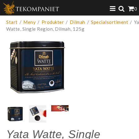
Produkten har lagts i din varukorg
0
VISA VARUKORGEN
TILL KASSAN
Start
/
Meny
/
Produkter
/
Dilmah
/
Specialsortiment
/
Ya
Watte, Single Region, Dilmah, 125g
Yata Watte, Single